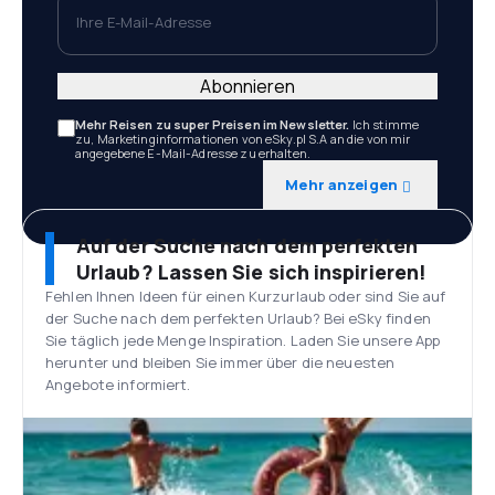
Ihre E-Mail-Adresse
Abonnieren
Mehr Reisen zu super Preisen im Newsletter.
Ich stimme
zu, Marketinginformationen von eSky.pl S.A an die von mir
angegebene E-Mail-Adresse zu erhalten.
Mehr anzeigen
Auf der Suche nach dem perfekten
Urlaub? Lassen Sie sich inspirieren!
Fehlen Ihnen Ideen für einen Kurzurlaub oder sind Sie auf
der Suche nach dem perfekten Urlaub? Bei eSky finden
Sie täglich jede Menge Inspiration. Laden Sie unsere App
herunter und bleiben Sie immer über die neuesten
Angebote informiert.