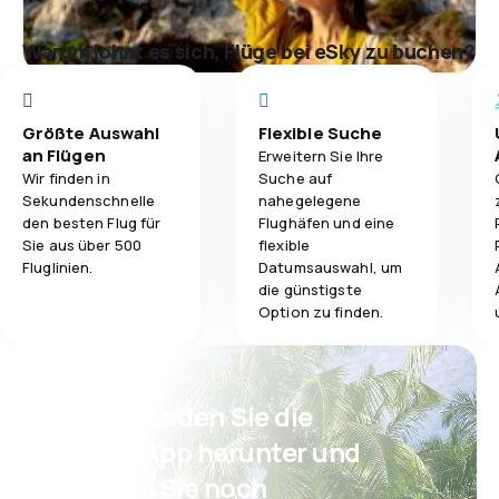
Warum lohnt es sich, Flüge bei eSky zu buchen?
Größte Auswahl
Flexible Suche
an Flügen
Erweitern Sie Ihre
Wir finden in
Suche auf
Sekundenschnelle
nahegelegene
den besten Flug für
Flughäfen und eine
Sie aus über 500
flexible
Fluglinien.
Datumsauswahl, um
die günstigste
Option zu finden.
Psst! Laden Sie die
eSky App herunter und
reisen Sie noch