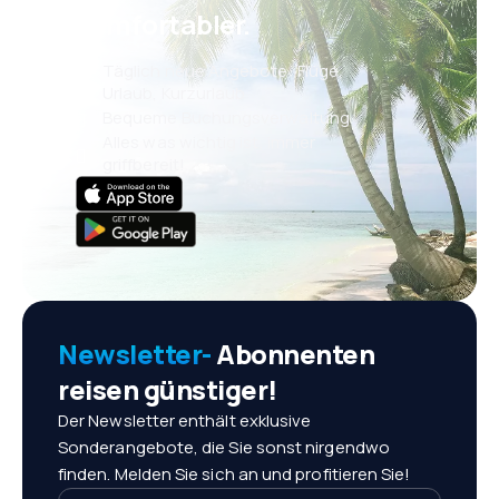
komfortabler.
Täglich neue Angebote: Flüge,
Urlaub, Kurzurlaub
Bequeme Buchungsverwaltung
Alles was wichtig ist, immer
griffbereit!
Newsletter-
Abonnenten
reisen günstiger!
Der Newsletter enthält exklusive
Sonderangebote, die Sie sonst nirgendwo
finden. Melden Sie sich an und profitieren Sie!