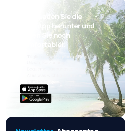
Psst! Laden Sie die
eSky App herunter und
reisen Sie noch
komfortabler.
Täglich neue Angebote: Flüge,
Urlaub, Kurzurlaub
Bequeme Buchungsverwaltung
Alles was wichtig ist, immer
griffbereit!
Newsletter-
Abonnenten