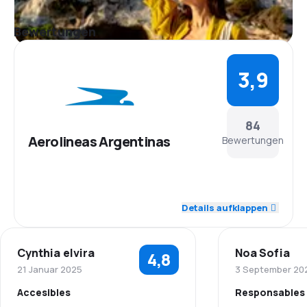
Bewertungen
3,9
84
Aerolineas Argentinas
Bewertungen
4,2
Personal
Details aufklappen
4,2
Pünktlichkeit
Cynthia elvira
Noa Sofia
4,8
4,2
Flugnetz
21 Januar 2025
3 September 20
Accesibles
Responsables
3,8
Ticketpreise