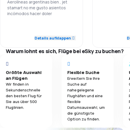
Aerolíneas argentinas bien , jet
stamart no me gusto asientos
Personal
3,9
Reisekomfort
incómodos hacer doler
Pünktlichkeit
4,0
Gepäckbeförderung
5,0
Personal
Flugnetz
Details aufklappen
D
2,8
Verpflegung
5,0
Pünktlichkeit
Warum lohnt es sich, Flüge bei eSky zu buchen?
Ticketpreise
5,0
Flugnetz
Reisekomfort
5,0
Ticketpreise
Größte Auswahl
Flexible Suche
an Flügen
Erweitern Sie Ihre
Gepäckbeför
4,0
Reisekomfort
Wir finden in
Suche auf
Sekundenschnelle
nahegelegene
Verpflegung
den besten Flug für
Flughäfen und eine
5,0
Gepäckbeförderung
Sie aus über 500
flexible
Fluglinien.
Datumsauswahl, um
4,0
Verpflegung
die günstigste
Option zu finden.