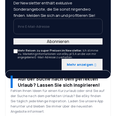
Der Newsletter enthält exklusive
Sonderangebote, die Sie sonst nirgendwo
finden. Melden Sie sich an und profitieren Sie!
Ihre E-Mail-Adresse
Abonnieren
Mehr Reisen zu super Preisen im Newsletter.
Ich stimme
zu, Marketinginformationen von eSky.pl S.A an die von mir
angegebene E-Mail-Adresse zu erhalten.
Mehr anzeigen
Auf der Suche nach dem perfekten
Urlaub? Lassen Sie sich inspirieren!
Fehlen Ihnen Ideen für einen Kurzurlaub oder sind Sie auf
der Suche nach dem perfekten Urlaub? Bei eSky finden
Sie täglich jede Menge Inspiration. Laden Sie unsere App
herunter und bleiben Sie immer über die neuesten
Angebote informiert.