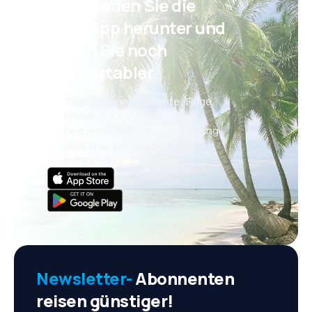
Psst! Laden Sie die
eSky App herunter und
reisen Sie noch
komfortabler.
Täglich neue Angebote: Flüge,
Urlaub, Kurzurlaub
Bequeme Buchungsverwaltung
Alles was wichtig ist, immer
griffbereit!
Newsletter-
Abonnenten
reisen günstiger!