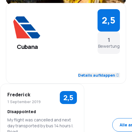
2,5
1
Cubana
Bewertung
3,0
Personal
Details aufklappen
2,0
Pünktlichkeit
Frederick
2,5
3,0
Flugnetz
1 September 2019
Disappointed
2,0
Ticketpreise
My flight was cancelled and next
Alle 
day transported by bus 14 hours I.
2,0
Reisekomfort
Road