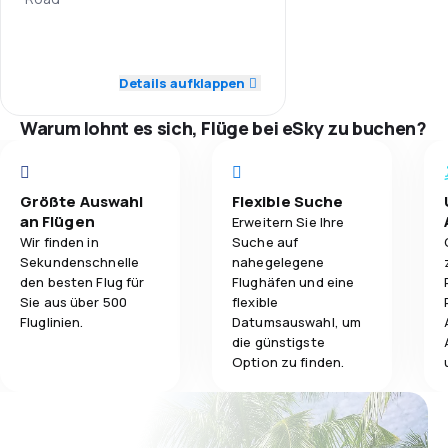
3,0
Gepäckbeförderung
3,0
Personal
Details aufklappen
2,0
Verpflegung
2,0
Pünktlichkeit
Warum lohnt es sich, Flüge bei eSky zu buchen?
3,0
Flugnetz
2,0
Ticketpreise
Größte Auswahl
Flexible Suche
an Flügen
Erweitern Sie Ihre
2,0
Reisekomfort
Wir finden in
Suche auf
Sekundenschnelle
nahegelegene
den besten Flug für
Flughäfen und eine
3,0
Gepäckbeförderung
Sie aus über 500
flexible
Fluglinien.
Datumsauswahl, um
2,0
Verpflegung
die günstigste
Option zu finden.