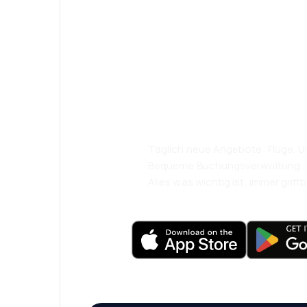
Psst! Laden Sie
herunter und re
komfortabler.
Täglich neue Angebote: Flüge, Ur
Bequeme Buchungsverwaltung
Alles was wichtig ist, immer griffb