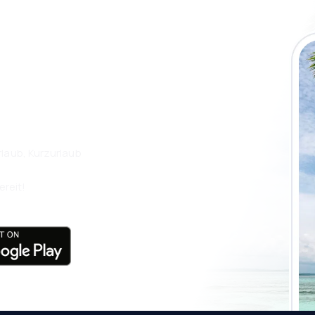
 die eSky App
isen Sie noch
laub, Kurzurlaub
ereit!