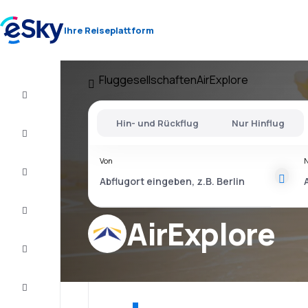
Ihre Reiseplattform
Fluggesellschaften
AirExplore
Flug+Hotel
Hin- und Rückflug
Nur Hinflug
Flüge
Von
Urlaub
Kurzurlaub
AirExplore
Unterkunft
Schnäppchen