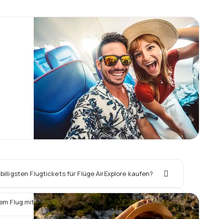
illigsten Flugtickets für Flüge AirExplore kaufen?
em Flug mit AirExplore ein Hotel vor Ort buchen?