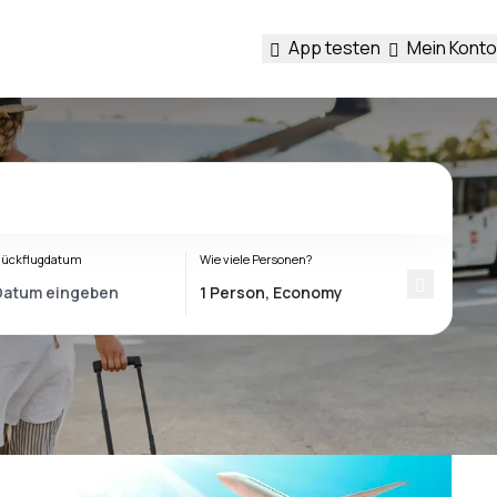
App testen
Mein Konto
ückflugdatum
Wie viele Personen?