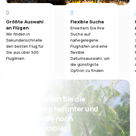
Größte Auswahl
Flexible Suche
an Flügen
Erweitern Sie Ihre
Wir finden in
Suche auf
Sekundenschnelle
nahegelegene
den besten Flug für
Flughäfen und eine
Sie aus über 500
flexible
Fluglinien.
Datumsauswahl, um
die günstigste
Option zu finden.
Psst! Laden Sie die
eSky App herunter und
reisen Sie noch
komfortabler.