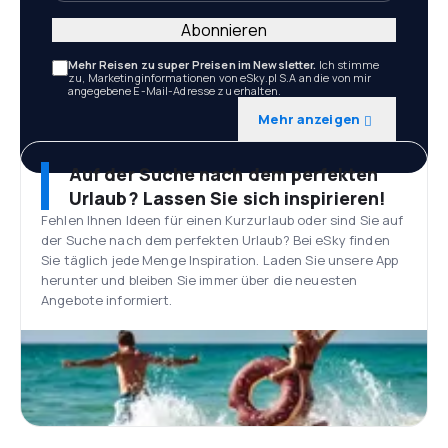
Abonnieren
Mehr Reisen zu super Preisen im Newsletter.
Ich stimme
zu, Marketinginformationen von eSky.pl S.A an die von mir
angegebene E-Mail-Adresse zu erhalten.
Mehr anzeigen
Auf der Suche nach dem perfekten
Urlaub? Lassen Sie sich inspirieren!
Fehlen Ihnen Ideen für einen Kurzurlaub oder sind Sie auf
der Suche nach dem perfekten Urlaub? Bei eSky finden
Sie täglich jede Menge Inspiration. Laden Sie unsere App
herunter und bleiben Sie immer über die neuesten
Angebote informiert.