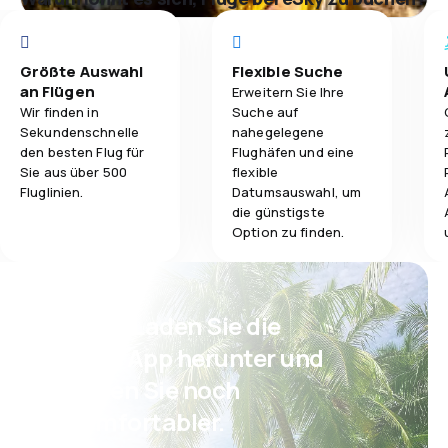
Größte Auswahl
Flexible Suche
an Flügen
Erweitern Sie Ihre
Wir finden in
Suche auf
Sekundenschnelle
nahegelegene
den besten Flug für
Flughäfen und eine
Sie aus über 500
flexible
Fluglinien.
Datumsauswahl, um
die günstigste
Option zu finden.
Psst! Laden Sie die
eSky App herunter und
reisen Sie noch
komfortabler.