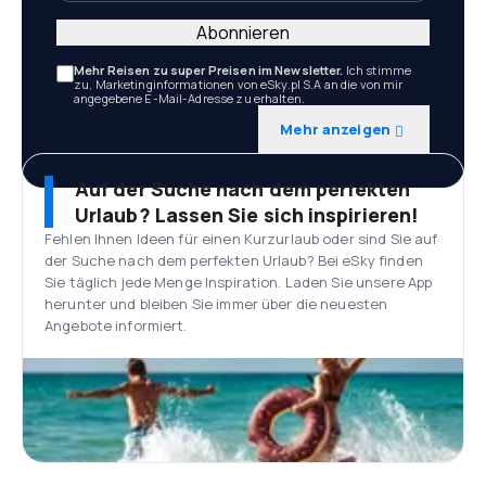
Abonnieren
Mehr Reisen zu super Preisen im Newsletter.
Ich stimme
zu, Marketinginformationen von eSky.pl S.A an die von mir
angegebene E-Mail-Adresse zu erhalten.
Mehr anzeigen
Auf der Suche nach dem perfekten
Urlaub? Lassen Sie sich inspirieren!
Fehlen Ihnen Ideen für einen Kurzurlaub oder sind Sie auf
der Suche nach dem perfekten Urlaub? Bei eSky finden
Sie täglich jede Menge Inspiration. Laden Sie unsere App
herunter und bleiben Sie immer über die neuesten
Angebote informiert.