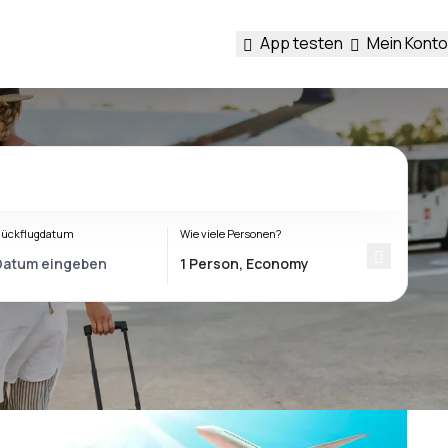
App testen
Mein Konto
ückflugdatum
Wie viele Personen?