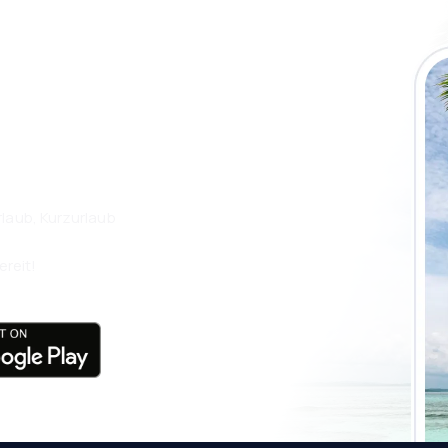
 die eSky App
isen Sie noch
laub, Kurzurlaub
ereit!