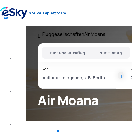
Ihre Reiseplattform
Fluggesellschaften
Air Moana
Flug+Hotel
Hin- und Rückflug
Nur Hinflug
Flüge
Von
Urlaub
Kurzurlaub
Air Moana
Unterkunft
Schnäppchen