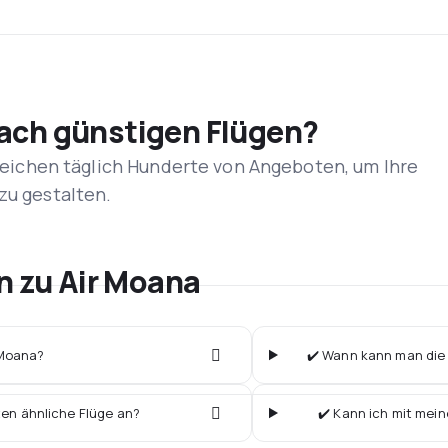
nach günstigen Flügen?
rgleichen täglich Hunderte von Angeboten, um Ihre
zu gestalten.
n zu Air Moana
r Moana?
✔️ Wann kann man die b
ten ähnliche Flüge an?
✔️ Kann ich mit mein