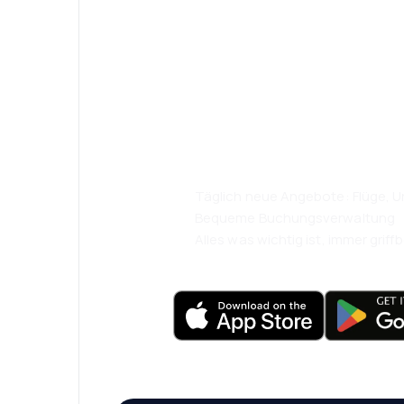
Psst! Laden Sie
herunter und re
komfortabler.
Täglich neue Angebote: Flüge, Ur
Bequeme Buchungsverwaltung
Alles was wichtig ist, immer griffb