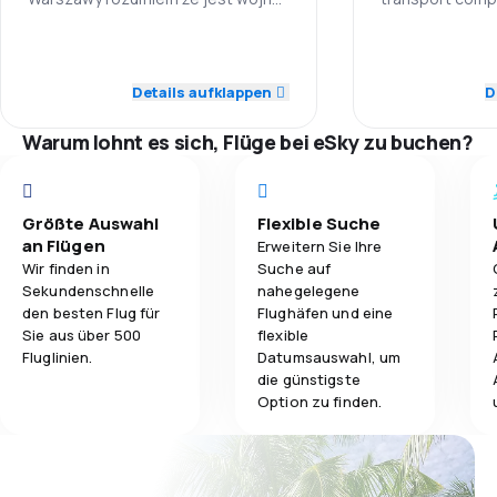
ale taką wiadomość powinien
billet. Respect
4,6
dostać co najmniej 12 godzin przed
timings; très b
Gepäckbeförderung
5,0
Personal
Personal
wylotem
Details aufklappen
D
4,4
Verpflegung
5,0
Pünktlichkeit
Pünktlichkeit
Warum lohnt es sich, Flüge bei eSky zu buchen?
5,0
Flugnetz
Flugnetz
4,0
Ticketpreise
Ticketpreise
Größte Auswahl
Flexible Suche
an Flügen
Erweitern Sie Ihre
5,0
Reisekomfort
Reisekomfort
Wir finden in
Suche auf
Sekundenschnelle
nahegelegene
den besten Flug für
Flughäfen und eine
5,0
Gepäckbeförderung
Gepäckbeför
Sie aus über 500
flexible
Fluglinien.
Datumsauswahl, um
4,0
Verpflegung
Verpflegung
die günstigste
Option zu finden.