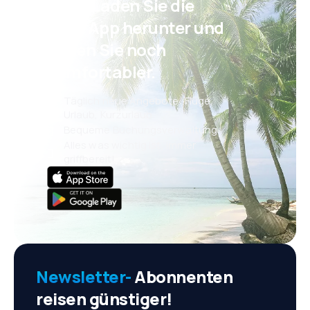
Psst! Laden Sie die
eSky App herunter und
reisen Sie noch
komfortabler.
Täglich neue Angebote: Flüge,
Urlaub, Kurzurlaub
Bequeme Buchungsverwaltung
Alles was wichtig ist, immer
griffbereit!
Newsletter-
Abonnenten
reisen günstiger!