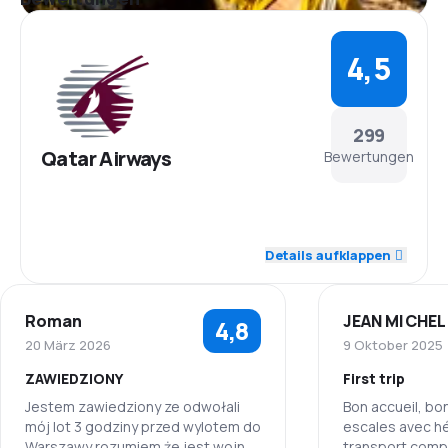
4,5
299
Qatar Airways
Bewertungen
4,7
Personal
Details aufklappen
4,6
Pünktlichkeit
Roman
JEAN MICHEL
4,8
4,6
Flugnetz
20 März 2026
9 Oktober 2025
ZAWIEDZIONY
First trip
4,0
Ticketpreise
Jestem zawiedziony ze odwołali
Bon accueil, bo
mój lot 3 godziny przed wylotem do
escales avec h
4,4
Reisekomfort
Warszawy rozumiem że jest wojna
transport compr