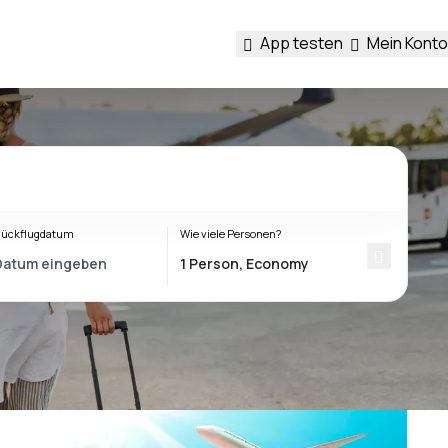
App testen
Mein Konto
ückflugdatum
Wie viele Personen?