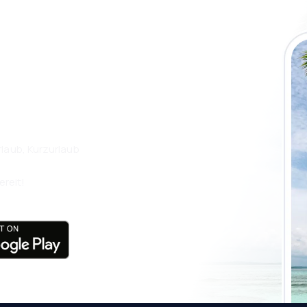
 die eSky App
isen Sie noch
laub, Kurzurlaub
ereit!