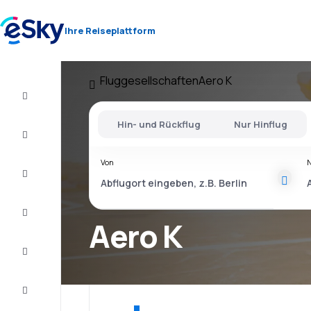
Ihre Reiseplattform
Fluggesellschaften
Aero K
Flug+Hotel
Hin- und Rückflug
Nur Hinflug
Flüge
Von
Urlaub
Kurzurlaub
Aero K
Unterkunft
Schnäppchen