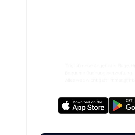
Psst! Laden Sie
herunter und re
komfortabler.
Täglich neue Angebote: Flüge, Ur
Bequeme Buchungsverwaltung
Alles was wichtig ist, immer griffb