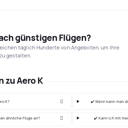
nach günstigen Flügen?
rgleichen täglich Hunderte von Angeboten, um Ihre
zu gestalten.
n zu Aero K
ero K?
✔️ Wann kann man die
ten ähnliche Flüge an?
✔️ Kann ich mit me