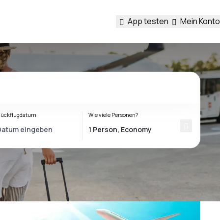
App testen
Mein Konto
ückflugdatum
Wie viele Personen?