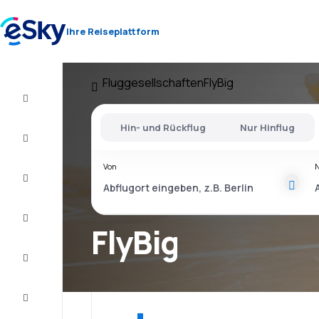
Ihre Reiseplattform
Fluggesellschaften
FlyBig
Flug+Hotel
Hin- und Rückflug
Nur Hinflug
Flüge
Von
Urlaub
Kurzurlaub
FlyBig
Unterkunft
Schnäppchen