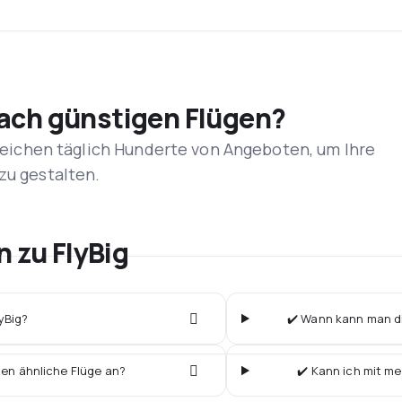
nach günstigen Flügen?
rgleichen täglich Hunderte von Angeboten, um Ihre
zu gestalten.
n zu FlyBig
lyBig?
✔️ Wann kann man die
ten ähnliche Flüge an?
✔️ Kann ich mit me