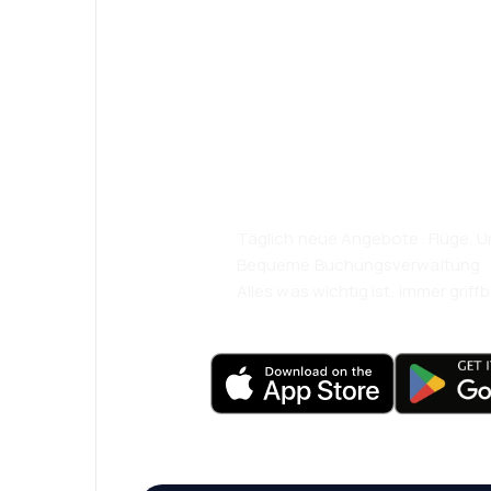
Psst! Laden Sie
herunter und re
komfortabler.
Täglich neue Angebote: Flüge, Ur
Bequeme Buchungsverwaltung
Alles was wichtig ist, immer griffb