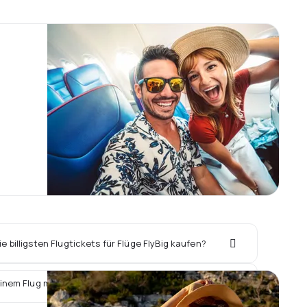
 billigsten Flugtickets für Flüge FlyBig kaufen?
inem Flug mit FlyBig ein Hotel vor Ort buchen?