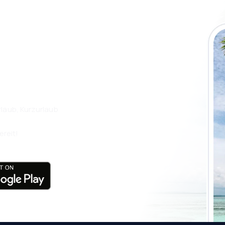
 die eSky App
isen Sie noch
laub, Kurzurlaub
ereit!