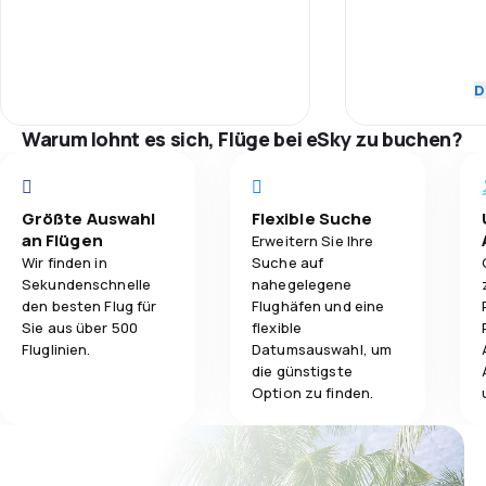
Personal
3,8
Gepäckbeförderung
Pünktlichkeit
D
1,0
Verpflegung
Flugnetz
Warum lohnt es sich, Flüge bei eSky zu buchen?
Ticketpreise
Größte Auswahl
Flexible Suche
Reisekomfort
an Flügen
Erweitern Sie Ihre
Wir finden in
Suche auf
Sekundenschnelle
nahegelegene
Gepäckbeför
den besten Flug für
Flughäfen und eine
Sie aus über 500
flexible
Fluglinien.
Datumsauswahl, um
die günstigste
Option zu finden.