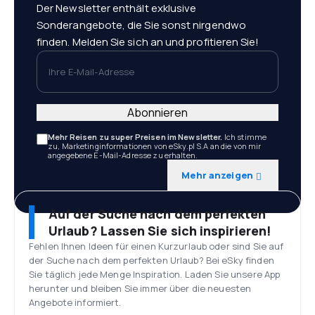
Der Newsletter enthält exklusive
Sonderangebote, die Sie sonst nirgendwo
finden. Melden Sie sich an und profitieren Sie!
Ihre E-Mail-Adresse
Abonnieren
Mehr Reisen zu super Preisen im Newsletter.
Ich stimme
zu, Marketinginformationen von eSky.pl S.A an die von mir
angegebene E-Mail-Adresse zu erhalten.
Mehr anzeigen
Auf der Suche nach dem perfekten
Urlaub? Lassen Sie sich inspirieren!
Fehlen Ihnen Ideen für einen Kurzurlaub oder sind Sie auf
der Suche nach dem perfekten Urlaub? Bei eSky finden
Sie täglich jede Menge Inspiration. Laden Sie unsere App
herunter und bleiben Sie immer über die neuesten
Angebote informiert.