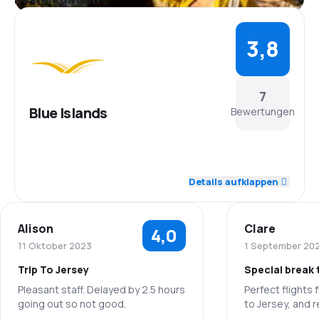
3,8
7
Blue Islands
Bewertungen
4,0
Personal
Details aufklappen
4,6
Pünktlichkeit
Alison
Clare
4,0
4,4
Flugnetz
11 Oktober 2023
1 September 20
Trip To Jersey
Special break 
3,6
Ticketpreise
Pleasant staff. Delayed by 2.5 hours
Perfect flights
going out so not good.
to Jersey, and r
4,0
Reisekomfort