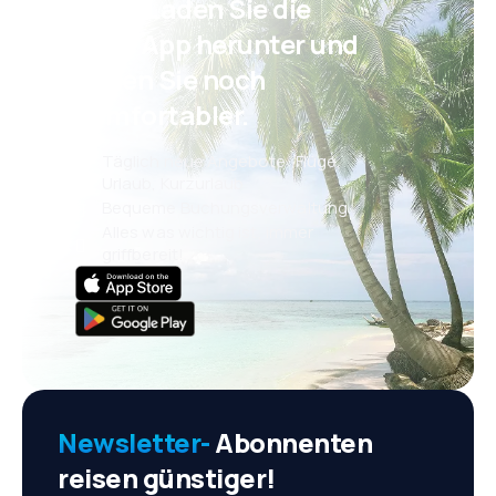
Psst! Laden Sie die
eSky App herunter und
reisen Sie noch
komfortabler.
Täglich neue Angebote: Flüge,
Urlaub, Kurzurlaub
Bequeme Buchungsverwaltung
Alles was wichtig ist, immer
griffbereit!
Newsletter-
Abonnenten
reisen günstiger!