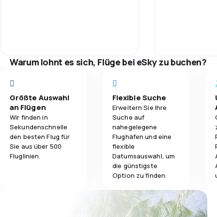
летищата. И накрая на всичко ни
3,5
изгубих багажа.
Gepäckbeförderung
3,0
Verpflegung
Warum lohnt es sich, Flüge bei eSky zu buchen?
Größte Auswahl
Flexible Suche
an Flügen
Erweitern Sie Ihre
Wir finden in
Suche auf
Sekundenschnelle
nahegelegene
den besten Flug für
Flughäfen und eine
Sie aus über 500
flexible
Fluglinien.
Datumsauswahl, um
die günstigste
Option zu finden.