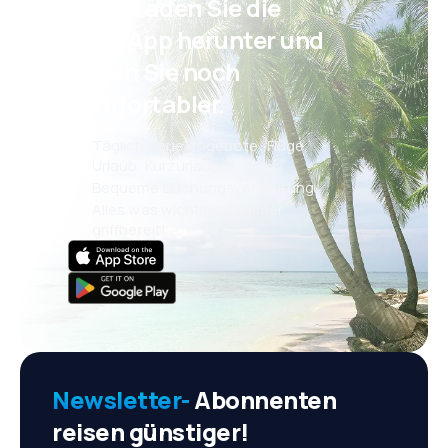
Psst! Laden Sie die
eSky App herunter und
reisen Sie noch
komfortabler.
Täglich neue Angebote: Flüge,
Urlaub, Kurzurlaub
Bequeme Buchungsverwaltung
Alles was wichtig ist, immer
griffbereit!
Newsletter-
Abonnenten
reisen günstiger!