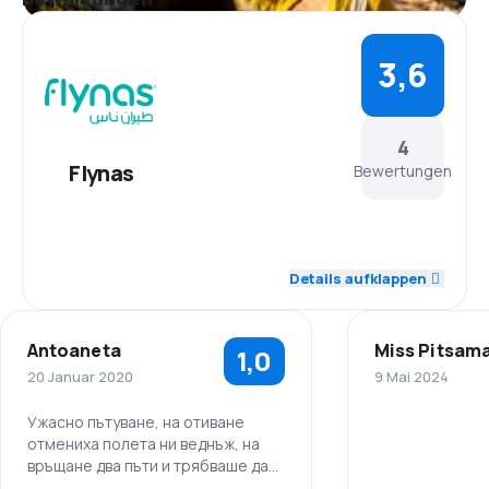
3,6
4
Flynas
Bewertungen
4,5
Personal
Details aufklappen
4,0
Pünktlichkeit
Antoaneta
Miss Pitsama
1,0
4,0
Flugnetz
20 Januar 2020
9 Mai 2024
2,5
Ticketpreise
Ужасно пътуване, на отиване
отмениха полета ни веднъж, на
връщане два пъти и трябваше да
3,5
Reisekomfort
прекараме общо три нощи по