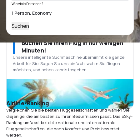
Wie viele Personen?
Suchen
Buchen Sie Ihren Flug in nur wenigen
Minuten!
Unsere intelligente Suchmaschine übernimmt die ganze
Arbeit für Sie. Sagen Sie uns einfach, wohin Sie fliegen
möchten, und schon kann’s losgehen.
Airline-Ranking
Vergleichen Sie die besten Fluggesellschaften und wählen Sie
diejenige, die am besten zu Ihren Bedürfnissen passt. Das eSky-
Ranking umfasst beliebte nationale und internationale
Fluggesellschaften, die nach Komfort und Preis bewertet
werden.