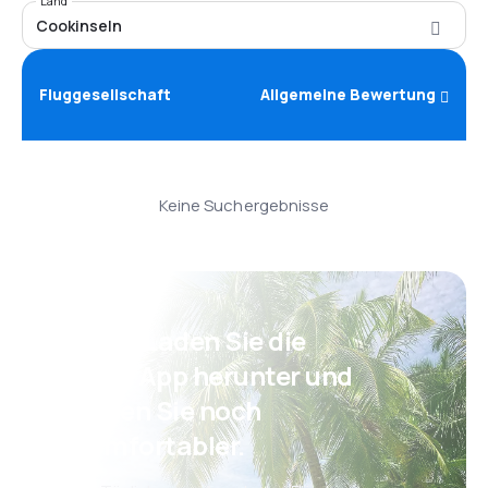
Land
Cookinseln
Fluggesellschaft
Allgemeine Bewertung
Keine Suchergebnisse
Psst! Laden Sie die
eSky App herunter und
reisen Sie noch
komfortabler.