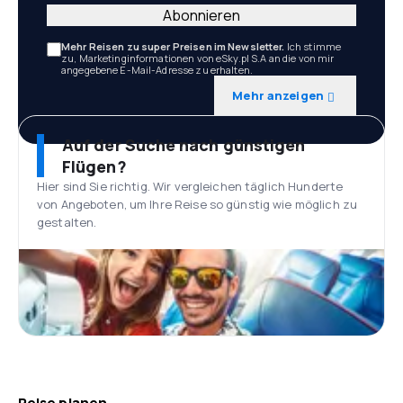
Abonnieren
Mehr Reisen zu super Preisen im Newsletter.
Ich stimme
zu, Marketinginformationen von eSky.pl S.A an die von mir
angegebene E-Mail-Adresse zu erhalten.
Mehr anzeigen
Auf der Suche nach günstigen
Flügen?
Hier sind Sie richtig. Wir vergleichen täglich Hunderte
von Angeboten, um Ihre Reise so günstig wie möglich zu
gestalten.
Reise planen