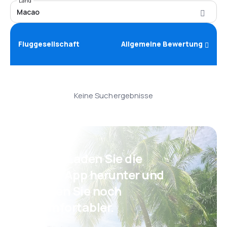
Land
Macao
Fluggesellschaft
Allgemeine Bewertung
Keine Suchergebnisse
Psst! Laden Sie die
eSky App herunter und
reisen Sie noch
komfortabler.