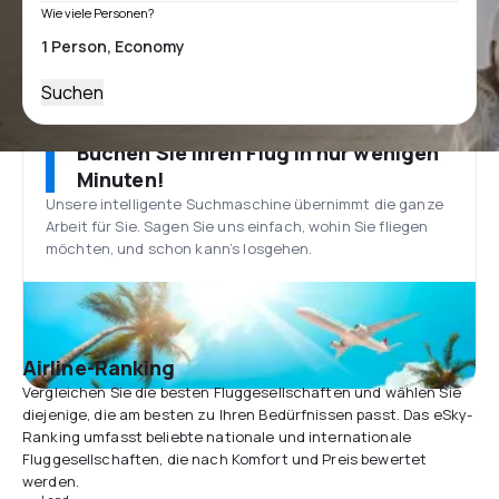
Wie viele Personen?
Suchen
Buchen Sie Ihren Flug in nur wenigen
Minuten!
Unsere intelligente Suchmaschine übernimmt die ganze
Arbeit für Sie. Sagen Sie uns einfach, wohin Sie fliegen
möchten, und schon kann’s losgehen.
Airline-Ranking
Vergleichen Sie die besten Fluggesellschaften und wählen Sie
diejenige, die am besten zu Ihren Bedürfnissen passt. Das eSky-
Ranking umfasst beliebte nationale und internationale
Fluggesellschaften, die nach Komfort und Preis bewertet
werden.