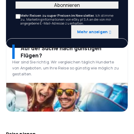
Abonnieren
Mehr Reisen zu super Preisen im Newsletter.
Ich stimme
zu, Marketinginformationen von eSky.pl S.A an die von mir
angegebene E-Mail-Adresse zu erhalten.
Mehr anzeigen
Auf der Suche nach günstigen
Flügen?
Hier sind Sie richtig. Wir vergleichen täglich Hunderte
von Angeboten, um Ihre Reise so günstig wie möglich zu
gestalten.
Reise planen