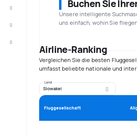
Buchen Sie Ihre
Vervollständigen
Sie die Reise
Unsere intelligente Suchmasc
Inspirationen
uns einfach, wohin Sie flieg
und
Ratschläge
Kundenservice
Airline-Ranking
Vergleichen Sie die besten Fluggesel
umfasst beliebte nationale und inte
Land
Slowakei
Fluggesellschaft
Al