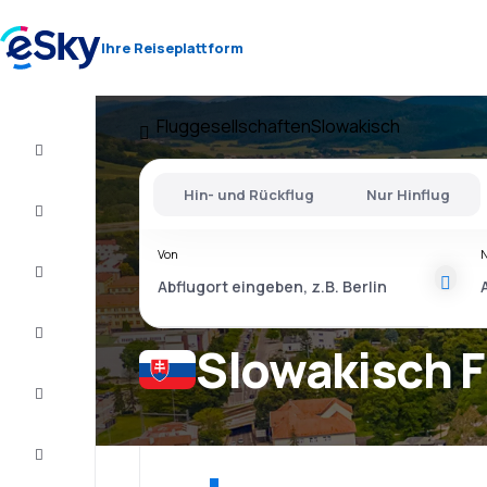
Ihre Reiseplattform
Fluggesellschaften
Slowakisch
Flug+Hotel
Hin- und Rückflug
Nur Hinflug
Flüge
Von
Urlaub
Kurzurlaub
Slowakisch F
Unterkunft
Schnäppchen