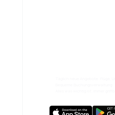
Psst! Laden Sie
herunter und re
komfortabler.
Täglich neue Angebote: Flüge, Ur
Bequeme Buchungsverwaltung
Alles was wichtig ist, immer griffb