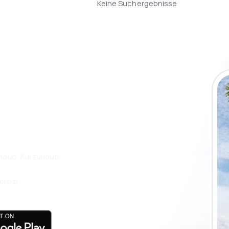
Keine Suchergebnisse
 die eSky App
isen Sie noch
laub, Kurzurlaub
ereit!