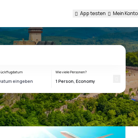
App testen
Mein Konto
ückflugdatum
Wie viele Personen?