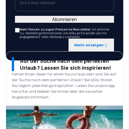
Abonnieren
Mehr Reisen zu super Preisen im Newsletter.
Ich stimme
zu, Marketinginformationen von eSky.pl S.A an die von mir
angegebene E-Mail-Adresse zu erhalten.
Mehr anzeigen
Auf der Suche nach dem perfekten
Urlaub? Lassen Sie sich inspirieren!
Fehlen Ihnen Ideen für einen Kurzurlaub oder sind Sie auf
der Suche nach dem perfekten Urlaub? Bei eSky finden
Sie täglich jede Menge Inspiration. Laden Sie unsere App
herunter und bleiben Sie immer über die neuesten
Angebote informiert.