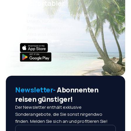
komfortabler.
Täglich neue Angebote: Flüge,
Urlaub, Kurzurlaub
Bequeme Buchungsverwaltung
Alles was wichtig ist, immer
griffbereit!
Newsletter-
Abonnenten
reisen günstiger!
Der Newsletter enthält exklusive
Sonderangebote, die Sie sonst nirgendwo
finden. Melden Sie sich an und profitieren Sie!
Ihre E-Mail-Adresse