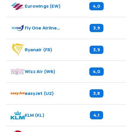
Eurowings
(
EW
)
4,0
Fly One Airlines
(
OE
)
3,9
Ryanair
(
FR
)
3,9
Wizz Air
(
W6
)
4,0
easyJet
(
U2
)
3,8
KLM
(
KL
)
4,1