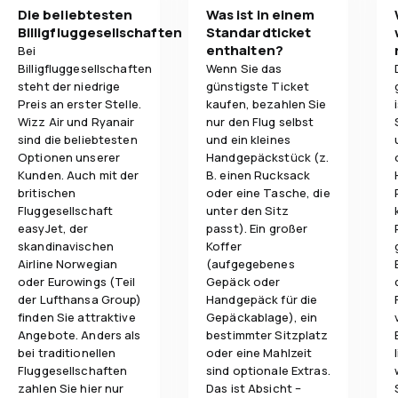
Die beliebtesten
Was ist in einem
Billigfluggesellschaften
Standardticket
enthalten?
Bei
Billigfluggesellschaften
Wenn Sie das
steht der niedrige
günstigste Ticket
Preis an erster Stelle.
kaufen, bezahlen Sie
Wizz Air und Ryanair
nur den Flug selbst
sind die beliebtesten
und ein kleines
Optionen unserer
Handgepäckstück (z.
Kunden. Auch mit der
B. einen Rucksack
britischen
oder eine Tasche, die
Fluggesellschaft
unter den Sitz
easyJet, der
passt). Ein großer
skandinavischen
Koffer
Airline Norwegian
(aufgegebenes
oder Eurowings (Teil
Gepäck oder
der Lufthansa Group)
Handgepäck für die
finden Sie attraktive
Gepäckablage), ein
Angebote. Anders als
bestimmter Sitzplatz
bei traditionellen
oder eine Mahlzeit
Fluggesellschaften
sind optionale Extras.
zahlen Sie hier nur
Das ist Absicht –