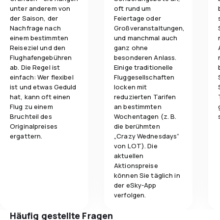
unter anderem von
oft rund um
der Saison, der
Feiertage oder
Nachfrage nach
Großveranstaltungen,
einem bestimmten
und manchmal auch
Reiseziel und den
ganz ohne
Flughafengebühren
besonderen Anlass.
ab. Die Regel ist
Einige traditionelle
einfach: Wer flexibel
Fluggesellschaften
ist und etwas Geduld
locken mit
hat, kann oft einen
reduzierten Tarifen
Flug zu einem
an bestimmten
Bruchteil des
Wochentagen (z. B.
Originalpreises
die berühmten
ergattern.
„Crazy Wednesdays“
von LOT). Die
aktuellen
Aktionspreise
können Sie täglich in
der eSky-App
verfolgen.
Häufig gestellte Fragen