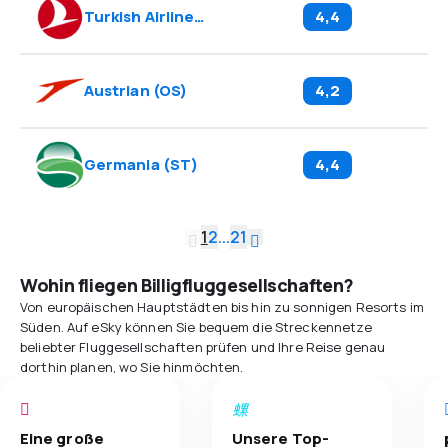
Turkish Airlines
(
TK
)
4,4
Austrian
(
OS
)
4,2
Germania
(
ST
)
4,4
1
2
...
21
Wohin fliegen Billigfluggesellschaften?
Von europäischen Hauptstädten bis hin zu sonnigen Resorts im
Süden. Auf eSky können Sie bequem die Streckennetze
beliebter Fluggesellschaften prüfen und Ihre Reise genau
dorthin planen, wo Sie hinmöchten.
Eine große
Unsere Top-