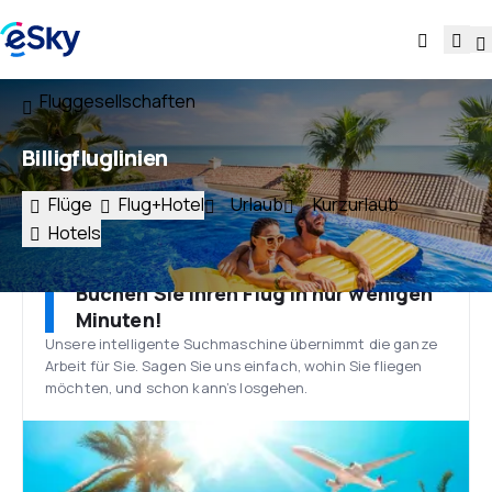
Fluggesellschaften
Billigfluglinien
Flüge
Flug+Hotel
Urlaub
Kurzurlaub
Hotels
Buchen Sie Ihren Flug in nur wenigen
Minuten!
Unsere intelligente Suchmaschine übernimmt die ganze
Arbeit für Sie. Sagen Sie uns einfach, wohin Sie fliegen
möchten, und schon kann’s losgehen.