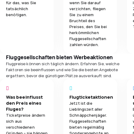
für das, was Sie
wenn Sie darauf
tatsächlich
verzichten, fliegen
benötigen.
Sie zu einem
Bruchteil des
Preises, den Sie bei
herkömmlichen
Fluggesellschaften
zahlen würden.
Fluggesellschaften bieten Werbeaktionen
Flugpreise können sich täglich ändern. Erfahren Sie, welche
Faktoren sie beeinflussen und wie Sie die besten Angebote
ergattern, bevor die günstigen Plätze ausverkauft sind.
Was beeinflusst
Flugticketaktionen
den Preis eines
Jetzt ist die
Fluges?
Lieblingszeit aller
Ticketpreise ändern
Schnäppchenjäger.
sich aus
Fluggesellschaften
verschiedenen
bieten regelmäßig
Gründen – sie hängen
Sonderangebote an,