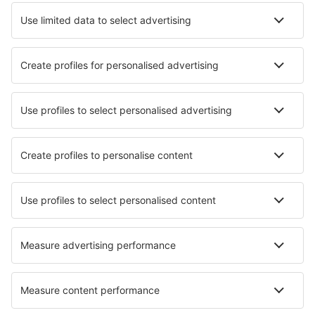
Vilhena Brigadeiro Camarao (BVH)
Patos Brigadeiro Firmino Ayres (JPO)
Cabo Frio Airport (CFB)
Cajazeiras Pedro Vieira Moreira (CJZ)
Caldas Novas Airport (CLV)
Campo Mourao Airport (CBW)
Campinas
Canela Airport (CEL)
Cacoal Capital do Café (OAL)
Carajas Airport (CKS)