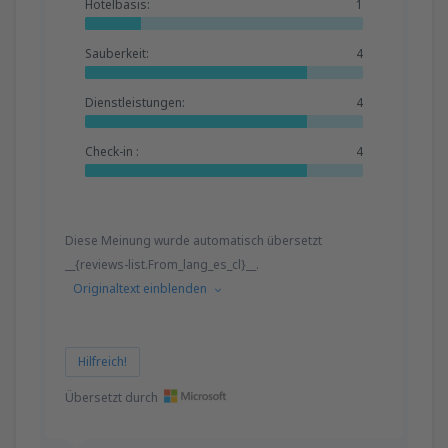
Hotelbasis:
1
Sauberkeit:
4
Dienstleistungen:
4
Check-in :
4
Diese Meinung wurde automatisch übersetzt
__{reviews-list.From_lang_es_cl}__.
Originaltext einblenden
Hilfreich!
Übersetzt durch