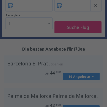
Passagiere
1
Suche Flug
Die besten Angebote für Flüge
Barcelona El Prat
Spanien
44
EUR
AB
19 Angebote
von
Berlin, Berlin Brandenburg Willy
Brandt
(BER)
Palma de Mallorca Palma de Mallorca Airport
53
AB
EUR
42
EUR
AB