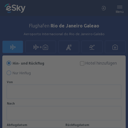
Menü
Flughafen
Rio de Janeiro Galeao
Aeroporto Internacional do Rio de Janeiro-Galeão
Hotel hinzufügen
Hin- und Rückflug
Nur Hinflug
Von
Nach
Abflugdatum
Rückflugdatum