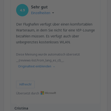
79
AB
EUR
Sehr gut
4.9
Einzelheiten
von
Stuttgart, Stuttgart Airport
(STR)
Der Flughafen verfügt über einen komfortablen
90
AB
EUR
Warteraum, in dem Sie nicht für eine VIP-Lounge
bezahlen müssen. Es verfügt auch über
von
München, Franz Josef Strauss
(MUC)
unbegrenztes kostenloses WLAN.
134
AB
EUR
Diese Meinung wurde automatisch übersetzt
von
Stuttgart, Stuttgart Airport
(STR)
__{reviews-list.From_lang_es_cl}__.
116
AB
EUR
Originaltext einblenden
von
Münster, Osnabruck
(FMO)
48
Hilfreich!
AB
EUR
Übersetzt durch
von
Karlsruhe, Baden-Baden
(FKB)
47
AB
EUR
Cristina