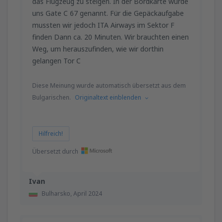
das Flugzeug zu steigen. In der Bordkarte wurde
von
Hamburg, Fuhlsbuttel
(HAM)
uns Gate C 67 genannt. Für die Gepäckaufgabe
68
AB
EUR
mussten wir jedoch ITA Airways im Sektor F
finden Dann ca. 20 Minuten. Wir brauchten einen
von
Dortmund, Dortmund Airport
(DTM)
Weg, um herauszufinden, wie wir dorthin
78
AB
EUR
gelangen Tor C
von
Düsseldorf, Düsseldorf Intl Airport
Diese Meinung wurde automatisch übersetzt aus dem
(DUS)
Bulgarischen.
Originaltext einblenden
70
AB
EUR
von
Nürnberg, Nurnberg Airport
(NUE)
Hilfreich!
79
AB
EUR
Übersetzt durch
von
Hannover, Langenhagen
(HAJ)
Ivan
105
AB
EUR
Bulharsko,
April 2024
von
Berlin, Berlin Brandenburg Willy
Brandt
(BER)