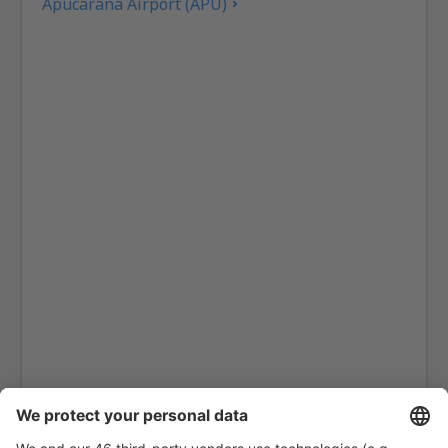
Apucarana Airport (APU)
Apui Airport (IUP)
Aracatuba Dario Guarita (ARU)
Aragarcas Airport (ARS)
Araguaina Airport (AUX)
Arapongas Airport (APX)
Araripina Airport (JAW)
Ariquemes Airport (AQM)
Arraias Airport (AAI)
Braganca Paulista Arthur Siqueira (BJP)
Boa Vista Atlas Brasil Cantanhade (BVB)