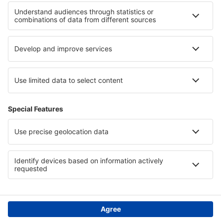
Juazeiro do Norte Cariri (JDO)
Cacador Carlos Alberto da Costa Neves (CFC)
Foz do Iguacu Intl Airport (IGU)
Lencois Chapada Diamantina (LEC)
Cianorte Airport (GGH)
Coari Airport (CIZ)
Conceicao do Araguaia Airport (CDJ)
Concórdia Airport (CCI)
Confresa Airport (CFO)
Sao Paulo
Conselheiro Lafaiete Airport (QDF)