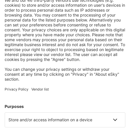
Balsas Airport (BSS)
Barcelos Airport (BAZ)
Barra Do Garcas Airport (BPG)
Barreiras Airport (BRA)
Barreirinhas Airport (BRB)
Campos dos Goytacazes Bartolomeo Lisandro
(CAW)
Araraquara Bartolomeu de Gusmao (AQA)
Bauru Arealva (JTC)
Bom Jesus da Lapa Airport (LAZ)
Bonito Airport (BYO)
Borba Airport (RBB)