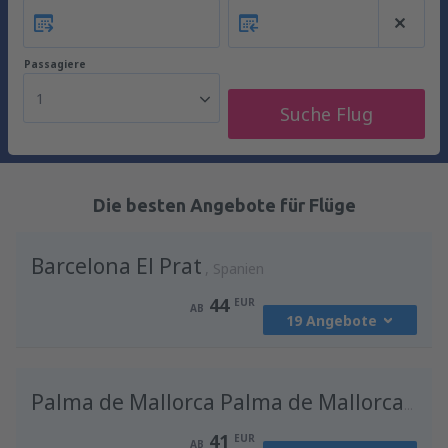
Passagiere
1
Suche Flug
Die besten Angebote für Flüge
Barcelona El Prat
Spanien
44
EUR
AB
19 Angebote
von
Berlin, Berlin Brandenburg Willy
Brandt
(BER)
Palma de Mallorca Palma de Mallorca Airport
53
AB
EUR
41
EUR
AB