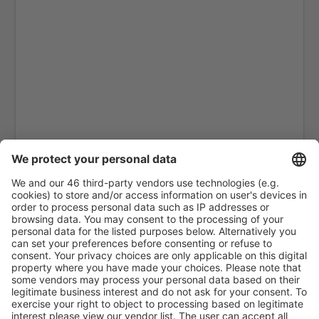
von
Memmingen, Memmingen
(FMM)
58
AB
EUR
von
Bremen, Bremen Airport
(BRE)
60
AB
EUR
von
Nürnberg, Nurnberg Airport
(NUE)
52
AB
EUR
von
Paderborn, Lippstadt
(PAD)
52
AB
EUR