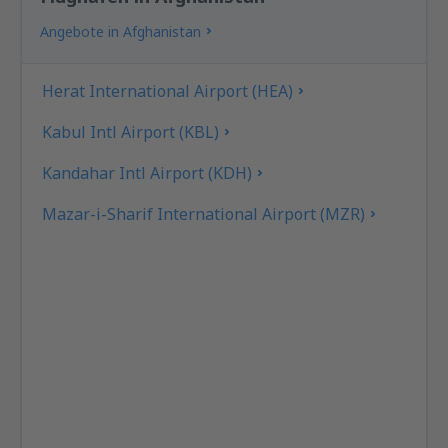
von
Hamburg, Fuhlsbuttel
(HAM)
68
Angebote in Afghanistan
AB
EUR
von
Dortmund, Dortmund Airport
(DTM)
Herat International Airport (HEA)
78
AB
EUR
Kabul Intl Airport (KBL)
von
Düsseldorf, Düsseldorf Intl Airport
Kandahar Intl Airport (KDH)
(DUS)
70
Mazar-i-Sharif International Airport (MZR)
AB
EUR
von
Nürnberg, Nurnberg Airport
(NUE)
79
AB
EUR
von
Hannover, Langenhagen
(HAJ)
105
AB
EUR
von
Berlin, Berlin Brandenburg Willy
Brandt
(BER)