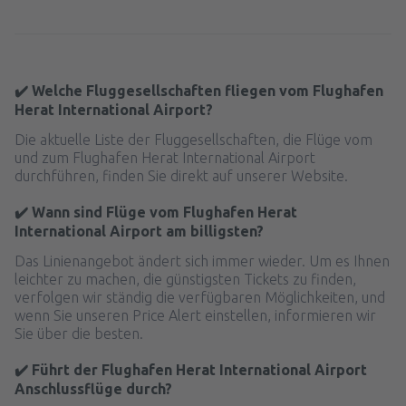
47
AB
EUR
von
München, Franz Josef Strauss
(MUC)
85
AB
EUR
von
Düsseldorf, Düsseldorf Intl Airport
(DUS)
✔️ Welche Fluggesellschaften fliegen vom Flughafen
63
Herat International Airport?
AB
EUR
von
Köln, Cologne - Bonn Airport
(CGN)
45
Die aktuelle Liste der Fluggesellschaften, die Flüge vom
AB
EUR
von
München, Franz Josef Strauss
(MUC)
und zum Flughafen Herat International Airport
durchführen, finden Sie direkt auf unserer Website.
226
AB
EUR
von
Hahn, Frankfurt-Hahn
(HHN)
44
✔️ Wann sind Flüge vom Flughafen Herat
AB
EUR
von
Düsseldorf, Düsseldorf Intl Airport
International Airport am billigsten?
(DUS)
Das Linienangebot ändert sich immer wieder. Um es Ihnen
340
AB
EUR
leichter zu machen, die günstigsten Tickets zu finden,
verfolgen wir ständig die verfügbaren Möglichkeiten, und
wenn Sie unseren Price Alert einstellen, informieren wir
von
Frankfurt am Main, Frankfurt Intl
Sie über die besten.
Airport
(FRA)
103
AB
EUR
✔️ Führt der Flughafen Herat International Airport
Anschlussflüge durch?