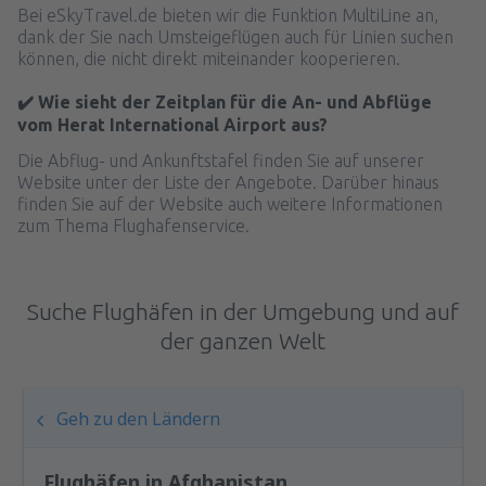
von
Berlin, Berlin Brandenburg Willy
Bei eSkyTravel.de bieten wir die Funktion MultiLine an,
Brandt
(BER)
dank der Sie nach Umsteigeflügen auch für Linien suchen
239
AB
EUR
können, die nicht direkt miteinander kooperieren.
✔️ Wie sieht der Zeitplan für die An- und Abflüge
von
Berlin, Berlin Brandenburg Willy
vom Herat International Airport aus?
Brandt
(BER)
183
AB
EUR
Die Abflug- und Ankunftstafel finden Sie auf unserer
Website unter der Liste der Angebote. Darüber hinaus
finden Sie auf der Website auch weitere Informationen
von
Frankfurt am Main, Frankfurt Intl
zum Thema Flughafenservice.
Airport
(FRA)
217
AB
EUR
Suche Flughäfen in der Umgebung und auf
von
Hamburg, Fuhlsbuttel
(HAM)
der ganzen Welt
160
AB
EUR
von
Köln, Cologne - Bonn Airport
(CGN)
Geh zu den Ländern
64
AB
EUR
Flughäfen in Afghanistan