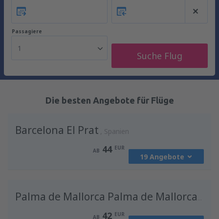
Passagiere
1
Suche Flug
Die besten Angebote für Flüge
Barcelona El Prat
Spanien
44
EUR
AB
19 Angebote
von
Berlin, Berlin Brandenburg Willy
Brandt
(BER)
Palma de Mallorca Palma de Mallorca Airport
53
AB
EUR
42
EUR
AB