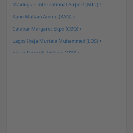
Maiduguri International Airport (MIU)
Kano Mallam Aminu (KAN)
Calabar Margaret Ekpo (CBQ)
Lagos Ikeja Murtala Muhammed (LOS)
Abuja Nnamdi Azikiwe (ABV)
Port Harcourt (PHC)
Owerii Sam Mbakwe (QOW)
Sokoto (SKO)
Warri Airport (QRW)
Jos Yakubu Gowon (JOS)
Yola Airport (YOL)