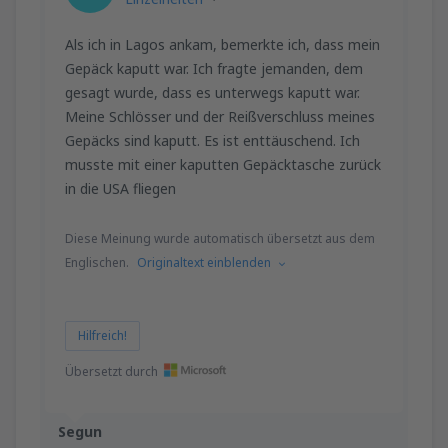
79
AB
EUR
Als ich in Lagos ankam, bemerkte ich, dass mein
Gepäck kaputt war. Ich fragte jemanden, dem
von
Stuttgart, Stuttgart Airport
(STR)
gesagt wurde, dass es unterwegs kaputt war.
90
AB
EUR
Meine Schlösser und der Reißverschluss meines
Gepäcks sind kaputt. Es ist enttäuschend. Ich
von
München, Franz Josef Strauss
(MUC)
musste mit einer kaputten Gepäcktasche zurück
134
AB
EUR
in die USA fliegen
von
Stuttgart, Stuttgart Airport
(STR)
Diese Meinung wurde automatisch übersetzt aus dem
116
Englischen.
Originaltext einblenden
AB
EUR
von
Münster, Osnabruck
(FMO)
Hilfreich!
48
AB
EUR
Übersetzt durch
von
Karlsruhe, Baden-Baden
(FKB)
47
AB
EUR
Segun