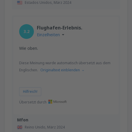
Estados Unidos,
März 2024
von
Memmingen, Memmingen
(FMM)
57
AB
EUR
Flughafen-Erlebnis.
3.2
von
Bremen, Bremen Airport
(BRE)
Einzelheiten
62
AB
EUR
Wie oben.
von
Nürnberg, Nurnberg Airport
(NUE)
49
Diese Meinung wurde automatisch übersetzt aus dem
AB
EUR
Englischen.
Originaltext einblenden
von
Paderborn, Lippstadt
(PAD)
52
AB
EUR
Hilfreich!
Übersetzt durch
Mfon
Reino Unido,
März 2024