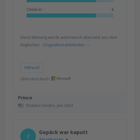
von
Hamburg, Fuhlsbuttel
(HAM)
68
Check-in :
4
AB
EUR
von
Dortmund, Dortmund Airport
(DTM)
78
AB
EUR
Diese Meinung wurde automatisch übersetzt aus dem
Englischen.
Originaltext einblenden
von
Düsseldorf, Düsseldorf Intl Airport
(DUS)
70
AB
EUR
Hilfreich!
Übersetzt durch
von
Nürnberg, Nurnberg Airport
(NUE)
79
AB
EUR
Prince
Estados Unidos,
Juni 2024
von
Hannover, Langenhagen
(HAJ)
105
AB
EUR
Gepäck war kaputt
von
Berlin, Berlin Brandenburg Willy
2
Brandt
(BER)
Einzelheiten