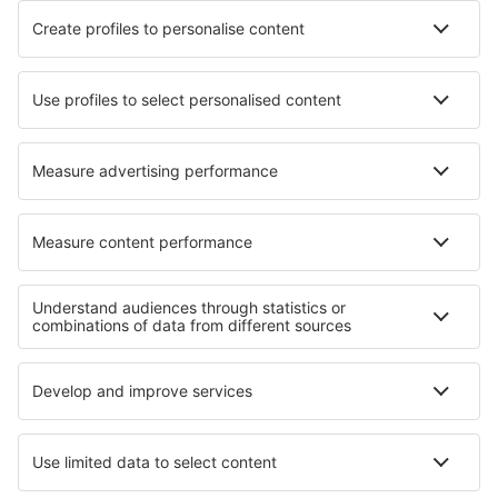
Nagoya
Naha Airport (OKA)
Nemuro Nakashibetsu (SHB)
Shirahama Nanki (SHM)
Tokio
Sapporo
Niigata Airport (KIJ)
Wajima Noto (NTQ)
Kitaakita Odate-Noshiro (ONJ)
Sapporo
Okayama Airport (OKJ)