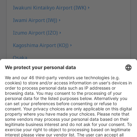
Iwakuni Kintaikyo Airport (IWK)
Iwami Airport (IWJ)
Izumo Airport (IZO)
Kagoshima Airport (KOJ)
Osaka
Kikai Airport (KKX)
Kitakyushu Airport (KKJ)
Kobe Airport (UKB)
Nankoku Kochi (KCZ)
Komatsu Airport (KMQ)
Kumamoto Airport (KMJ)