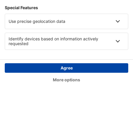
Wadomari Okinoerabu (OKE)
Okushiri (OIR)
Osaka
Rishiri Airport (RIS)
Saga Airport (HSG)
Sendai Airport (SDJ)
Shimojishima Airport (SHI)
Shizuoka Mt. Fuji (FSZ)
Sakata Shonai (SYO)
Takamatsu Airport (TAK)
Obihiro Tokachi (OBO)