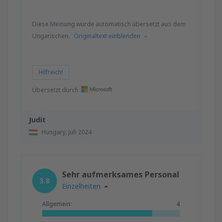
von
Memmingen, Memmingen
(FMM)
Diese Meinung wurde automatisch übersetzt aus dem
58
AB
EUR
Ungarischen.
Originaltext einblenden
von
Bremen, Bremen Airport
(BRE)
60
AB
EUR
Hilfreich!
Übersetzt durch
von
Nürnberg, Nurnberg Airport
(NUE)
52
AB
EUR
Judit
Hungary,
Juli 2024
von
Paderborn, Lippstadt
(PAD)
52
AB
EUR
Sehr aufmerksames Personal
3.8
Einzelheiten
Allgemein:
4