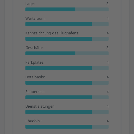
Lage:
3
Warteraum:
4
Kennzeichnung des Flughafens:
4
Geschäfte:
3
Parkplätze:
4
Hotelbasis:
4
Sauberkeit:
4
Dienstleistungen:
4
Check-in :
4