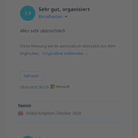
von
Hamburg, Fuhlsbuttel
(HAM)
Sehr gut, organisiert
68
AB
EUR
3.9
Einzelheiten
von
Dortmund, Dortmund Airport
(DTM)
Alles sehr übersichtlich
78
AB
EUR
Diese Meinung wurde automatisch übersetzt aus dem
von
Düsseldorf, Düsseldorf Intl Airport
Englischen.
Originaltext einblenden
(DUS)
70
AB
EUR
Hilfreich!
von
Nürnberg, Nurnberg Airport
(NUE)
Übersetzt durch
79
AB
EUR
Yamin
von
Hannover, Langenhagen
(HAJ)
105
United Kingdom,
Oktober 2024
AB
EUR
von
Berlin, Berlin Brandenburg Willy
Brandt
(BER)