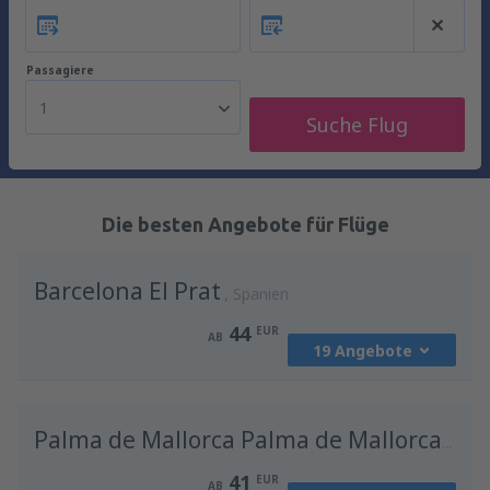
Passagiere
1
Suche Flug
Die besten Angebote für Flüge
Barcelona El Prat
Spanien
44
EUR
AB
19 Angebote
von
Berlin, Berlin Brandenburg Willy
Brandt
(BER)
Palma de Mallorca Palma de Mallorca Airport
53
AB
EUR
41
EUR
AB