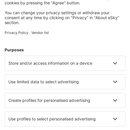
Oita Kunisaki (OIT)
Kushiro Airport (KUH)
Matsumoto Airport (MMJ)
Matsuyama Airport (MYJ)
Ozora Memanbetsu (MMB)
Miho-Yonago Airport (YGJ)
Misawa Air Base (MSJ)
Miyako Airport (MMY)
Miyazaki Airport (KMI)
Monbetsu Airport (MBE)
Nagasaki Airport (NGS)