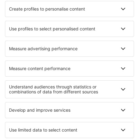
Bangor Intl Airport (BGR)
Paducah Barkley Regional (PAH)
Barnstable Municipal Airport (HYA)
Barter Island Apt. (BTI)
Baton Rouge Ryan Field (BTR)
Beaver (WBQ)
Beckley Raleigh County Memorial (BKW)
Bellingham Intl Airport (BLI)
Bemidji Regional Airport (BJI)
Butte Bert Mooney (BTM)
Bethel Airport (BET)