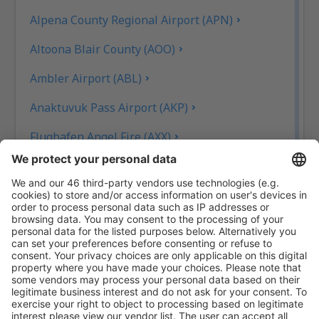
Alpena County Regional Airport (APN)
Altoona Blair County (AOO)
Ambler Airport (ABL)
Anaktuvuk Pass Airport (AKP)
Flughafen Angel Fire (AXX)
Angoon Seaplane Base (AGN)
Aniak Airport (ANI)
Durango
Ann Arbor Municipal Airport (ARB)
McKinleyville Arcata Eureka (ACV)
Flughafen Arctic Village (ARC)