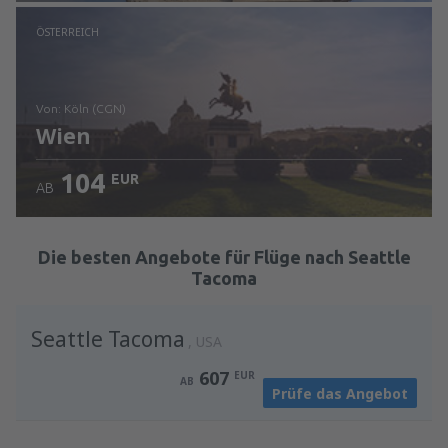
Prüfe die Einzelheiten
ÖSTERREICH
von: Köln (CGN)
Wien
104
EUR
AB
Prüfe die Einzelheiten
Die besten Angebote für Flüge nach Seattle
Tacoma
Seattle Tacoma
USA
607
EUR
AB
Prüfe das Angebot