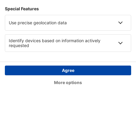
Bettles Airport (BTT)
Birch Creek (KBC)
Birmingham Shuttlesworth (BHM)
Flint Bishop (FNT)
Bismarck Municipal Airport (BIS)
Lexington Blue Grass (LEX)
Steamboat Springs Bob Adams (SBS)
Kiana (AK) Bob Baker (IAN)
Burbank Bob Hope (BUR)
Harrison Boone County (HRO)
Bradford Airport (BFD)