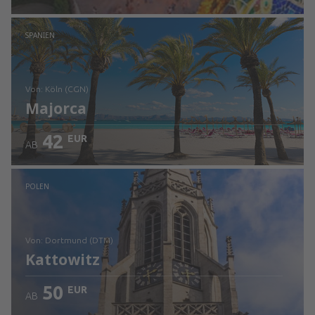
Prüfe die Einzelheiten
SPANIEN
von: Köln (CGN)
Majorca
42
EUR
AB
Prüfe die Einzelheiten
POLEN
von: Dortmund (DTM)
Kattowitz
50
EUR
AB