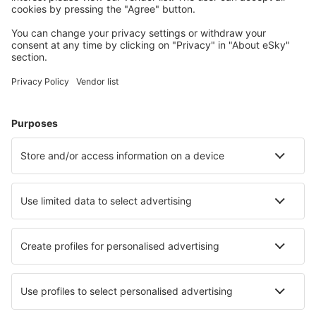
Fletcher Asheville (AVL)
Atka Airport (AKB)
Atlantic City Bader Field (ACY)
Atmautluak Airport (ATT)
Lewiston Auburn (LEW)
Augusta Regional Airport (AGS)
Augusta State Airport (AUG)
Green Bay Austin Straubel (GRB)
Austin Bergstrom (AUS)
Quincy Baldwin Field (UIN)
Baltimore Thurgood Marshall (BWI)