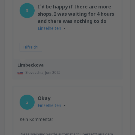
I´d be happy if there are more
3
shops. I was waiting for 4 hours
and there was nothing to do
Einzelheiten
Hilfreich!
Limbeckova
Slovacchia,
Juni 2025
Okay
2
Einzelheiten
Kein Kommentar.
Diese Meinung wurde automatisch übersetzt aus dem