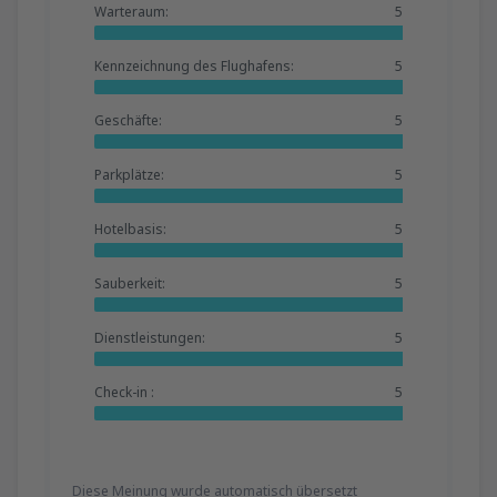
Warteraum:
5
Kennzeichnung des Flughafens:
5
Geschäfte:
5
Parkplätze:
5
Hotelbasis:
5
Sauberkeit:
5
Dienstleistungen:
5
Check-in :
5
Diese Meinung wurde automatisch übersetzt