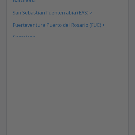
Barcelona
San Sebastian Fuenterrabia (EAS)
Fuerteventura Puerto del Rosario (FUE)
Barcelona
Las Palmas Gran Canaria (LPA)
Granada Federico García Lorca (GRX)
Ibiza Airport (IBZ)
La Coruna Airport (LCG)
San Sebastan La Gomera (GMZ)
Santa Cruz de La Palma Airport (SPC)
Jerez de la Frontera La Parra (XRY)