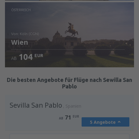
Prüfe die Einzelheiten
ÖSTERREICH
von: Köln (CGN)
Wien
104
EUR
AB
Prüfe die Einzelheiten
Die besten Angebote für Flüge nach Sewilla San
Pablo
Sevilla San Pablo
Spanien
71
EUR
AB
5 Angebote