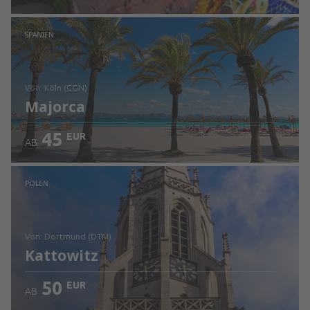
Prüfe die Einzelheiten
SPANIEN
von: Köln (CGN)
Majorca
45
EUR
AB
Prüfe die Einzelheiten
POLEN
von: Dortmund (DTM)
Kattowitz
50
EUR
AB