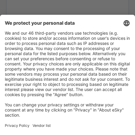
Arrecife Lanzarote (ACE)
Santiago de Compostela Lavacolla (SCQ)
Leon Airport (LEN)
Lleida-Alguaire Airport (ILD)
Madrid Barajas (MAD)
Valencia Manises (VLC)
Salamanca Matacan (SLM)
Melilla Airport (MLN)
Mahon Menorca (MAH)
Murcia
Palma de Mallorca Airport (PMI)