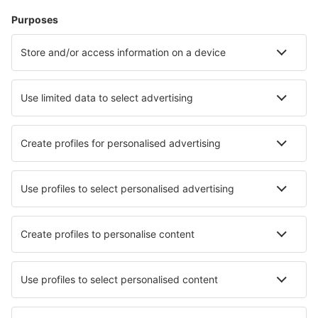
Pamplona Airport (PNA)
Santander Parayas (SDR)
Vigo Peinador (VGO)
Barcelona
Murcia
Sewilla San Pablo (SVQ)
Badajoz Talavera la Real (BJZ)
Tenerife Norte (TFN)
Tenerife South (TFS)
Valladolid Airport (VLL)
Vitoria-Gasteiz Airport (VIT)