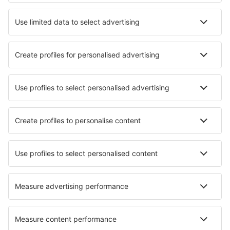
Zacatecas General Leobardo C. Ruiz (ZCL)
Aguascalientes Jesus Teran Peredo (AGU)
Puerto Vallarta Licenciado Gustavo Diaz Ordaz
(PVR)
Loreto Intl Airport (LTO)
San Jose del Cabo Los Cabos (SJD)
Merida Manuel C. Rejon (MID)
La Paz Manuel Marquez de Leon (LAP)
Matamoros Airport (MAM)
Mexicali Rodolfo Sanchez Taboada (MXL)
Guadalajara Don Miguel Hidalgo y Costilla (GDL)