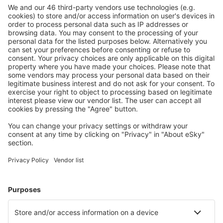
Durango Genral Guadelupe Victoria (DGO)
Guerrero Negro Airport (GUB)
Veracruz General Heriberto Jara (VER)
Puebla Hermanos Serdan (PBC)
Huatulco Intl Airport (HUX)
Hermosillo General Ignacio L. Pesqueira (HMO)
Campeche Alberto Acuna Ongay (CPE)
Zihuatanejo Ixtapa (ZIH)
Ixtepec Airport (IZT)
Guaymas Jose Maria Yanez (GYM)
Acapulco Juan N. Álvarez (ACA)