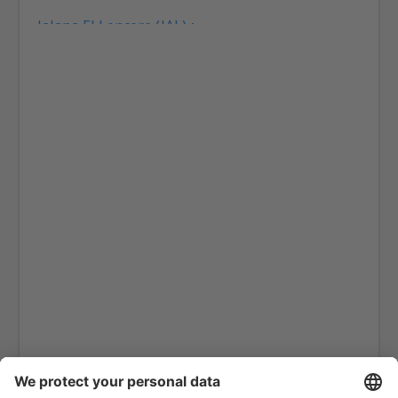
Jalapa El Lencero (JAL)
Culiacan Federal de Bachigualato (CUL)
Los Mochis Fort Valley (LMM)
Tampico General Francisco Javier Mina (TAM)
Torreon Francisco Sarabia (TRC)
Reynosa General L. Blanco (REX)
Monterry Mariano Escobedo (MTY)
Ciudad Victoria General Mendez (CVM)
Mazatlan General Rafael Buelna (MZT)
Chihuahua General Roberto Fierro Villalobos
(CUU)