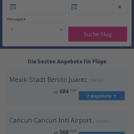
Passagiere
1
Suche Flug
Die besten Angebote für Flüge
Mexik-Stadt Benito Juarez
Mexiko
684
EUR
AB
2 Angebote
von
Berlin, Berlin Brandenburg Willy
Cancun Cancun Intl Airport
Brandt
(BER)
Mexiko
684
AB
EUR
568
EUR
AB