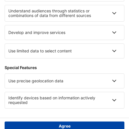
Minatitlan Airport (MTT)
Monclova Venustiano Carranza (LOV)
Morelia Francisco Mujica (MLM)
Nuevo Laredo Quetzalcoatl (NLD)
Palenque International Airport (PQM)
Piedras Negras Intl Airport (PDS)
Saltillo Plan de Guadalupe (SLW)
Manzanillo Playa de Oro (ZLO)
San Luis Potosi Ponciano Arriaga (SLP)
Puerto Escondido Intl Airport (PXM)
Santiago de Queretaro Airport (QRO)