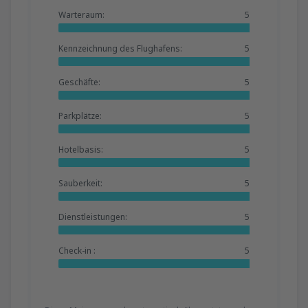
Warteraum:
5
Kennzeichnung des Flughafens:
5
Geschäfte:
5
Parkplätze:
5
Hotelbasis:
5
Sauberkeit:
5
Dienstleistungen:
5
Check-in :
5