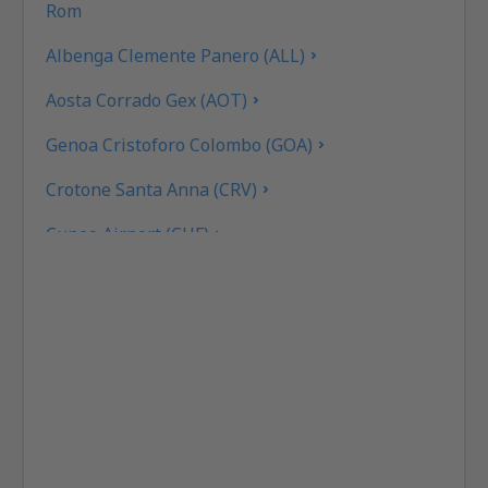
Rom
Albenga Clemente Panero (ALL)
Aosta Corrado Gex (AOT)
Genoa Cristoforo Colombo (GOA)
Crotone Santa Anna (CRV)
Cuneo Airport (CUF)
Cagliari Elmas (CAG)
Rimini F. Fellini (RMI)
Ankona Falconara (AOI)
Rom
Brescia Gabriele D'Annunzio (VBS)