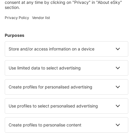
Brindisi Papola Casale (BDS)
Parma Intl Airport (PMF)
Pisa Galileo Galilei (PSA)
Reggio di Calabria Airport (REG)
Triest Ronchi dei Legionari (TRS)
Salerno-Pontecagnano Airport (QSR)
Venedig
Perugia San Franceso d'Assisi (PEG)
Lamezia Terme Sant'Eufemia (SUF)
Verona Valerio Catullo Villafranca (VRN)
Trapani Vincenzo Florio (TPS)