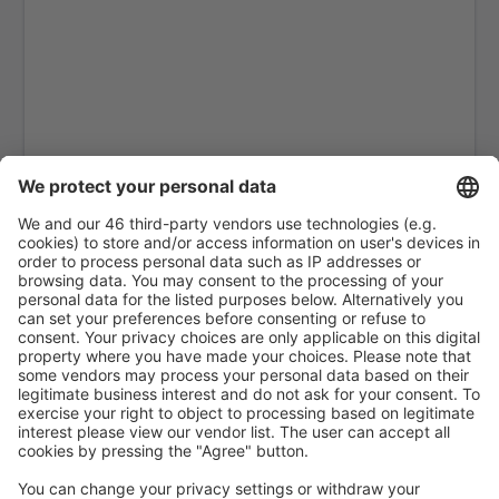
Gino Lisa (FOG)
Bologna Guglielmo Marconi (BLQ)
Lampedusa Airport (LMP)
Mailand
Forli Luigi Ridolfi (FRL)
Mailand
Venedig
Elba Marina di Campo (EBA)
Olbia Costa Smeralda (OLB)
Palermo Punta Raisi (PMO)
Pantelleria Airport (PNL)