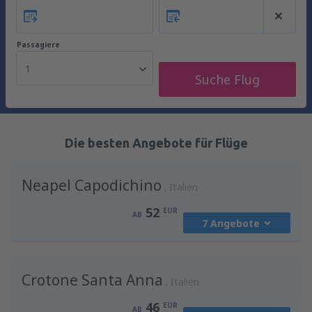
Passagiere
1
Suche Flug
Die besten Angebote für Flüge
Neapel Capodichino
Italien
52
EUR
AB
7 Angebote
von
Berlin, Berlin Brandenburg Willy
Crotone Santa Anna
Brandt
(BER)
Italien
91
AB
EUR
46
EUR
AB