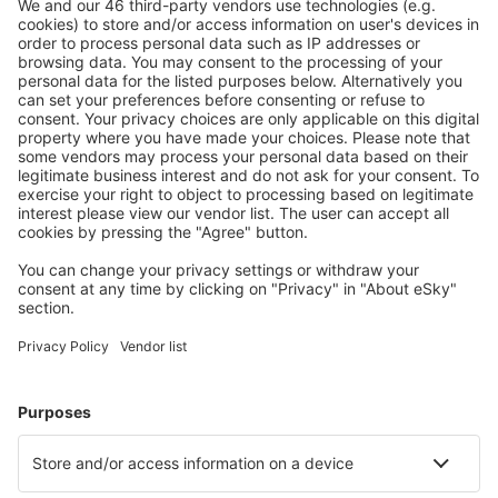
Durango Genral Guadelupe Victoria (DGO)
Guerrero Negro Airport (GUB)
Veracruz General Heriberto Jara (VER)
Puebla Hermanos Serdan (PBC)
Huatulco Intl Airport (HUX)
Hermosillo General Ignacio L. Pesqueira (HMO)
Campeche Alberto Acuna Ongay (CPE)
Zihuatanejo Ixtapa (ZIH)
Ixtepec Airport (IZT)
Guaymas Jose Maria Yanez (GYM)
Acapulco Juan N. Álvarez (ACA)