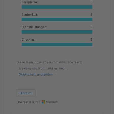
Parkplätze:
5
Sauberkeit:
5
Dienstleistungen:
5
Check-in :
5
Diese Meinung wurde automatisch übersetzt
__{reviews-list.From_lang_es_mx}__.
Originaltext einblenden
Hilfreich!
Übersetzt durch