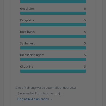
Geschäfte:
5
Parkplätze:
5
Hotelbasis:
5
Sauberkeit:
5
Dienstleistungen:
5
Check-in :
5
Diese Meinung wurde automatisch übersetzt
__{reviews-list.From_lang_es_mx}__.
Originaltext einblenden