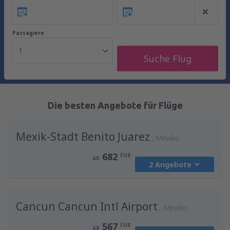
Passagiere
1
Suche Flug
Die besten Angebote für Flüge
Mexik-Stadt Benito Juarez
Mexiko
682
EUR
AB
2 Angebote
von
Berlin, Berlin Brandenburg Willy
Cancun Cancun Intl Airport
Brandt
(BER)
Mexiko
682
AB
EUR
567
EUR
AB