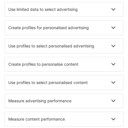
Zacatecas General Leobardo C. Ruiz (ZCL)
Aguascalientes Jesus Teran Peredo (AGU)
Puerto Vallarta Licenciado Gustavo Diaz Ordaz
(PVR)
Loreto Intl Airport (LTO)
San Jose del Cabo Los Cabos (SJD)
Merida Manuel C. Rejon (MID)
La Paz Manuel Marquez de Leon (LAP)
Matamoros Airport (MAM)
Mexicali Rodolfo Sanchez Taboada (MXL)
Guadalajara Don Miguel Hidalgo y Costilla (GDL)