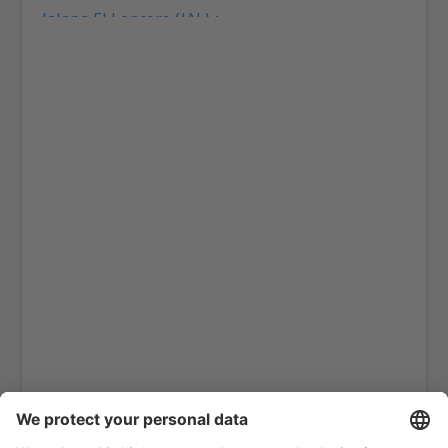
Jalapa El Lencero (JAL)
Culiacan Federal de Bachigualato (CUL)
Los Mochis Fort Valley (LMM)
Tampico General Francisco Javier Mina (TAM)
Torreon Francisco Sarabia (TRC)
Reynosa General L. Blanco (REX)
Monterry Mariano Escobedo (MTY)
Ciudad Victoria General Mendez (CVM)
Mazatlan General Rafael Buelna (MZT)
Chihuahua General Roberto Fierro Villalobos
(CUU)