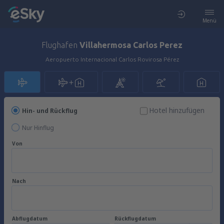
Menü
Flughafen
Villahermosa Carlos Perez
Aeropuerto Internacional Carlos Rovirosa Pérez
Hotel hinzufügen
Hin- und Rückflug
Nur Hinflug
Von
Nach
Abflugdatum
Rückflugdatum