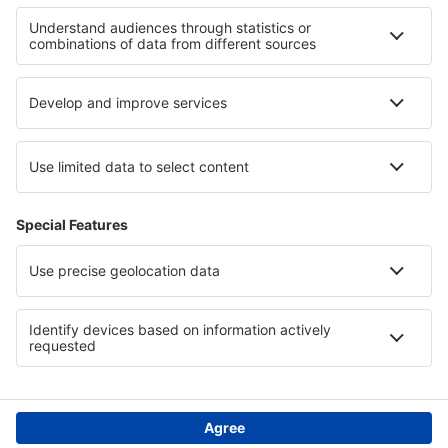
Minatitlan Airport (MTT)
Monclova Venustiano Carranza (LOV)
Morelia Francisco Mujica (MLM)
Nuevo Laredo Quetzalcoatl (NLD)
Palenque International Airport (PQM)
Piedras Negras Intl Airport (PDS)
Saltillo Plan de Guadalupe (SLW)
Manzanillo Playa de Oro (ZLO)
San Luis Potosi Ponciano Arriaga (SLP)
Puerto Escondido Intl Airport (PXM)
Santiago de Queretaro Airport (QRO)