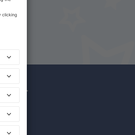
uf
hr für
nzigartige