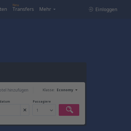
Neu
ten
Transfers
Mehr
Einloggen
tel hinzufügen
Klasse:
Economy
gdatum
Passagiere
1