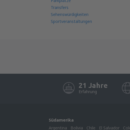
Parkplätze
Transfers
Sehenswürdigkeiten
Sportveranstaltungen
21 Jahre
Erfahrung
Südamerika
Argentina
Bolivia
Chile
El Salvador
Col