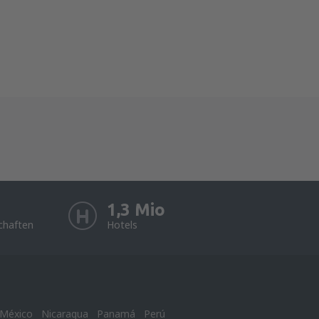
1,3 Mio
chaften
Hotels
México
Nicaragua
Panamá
Perú