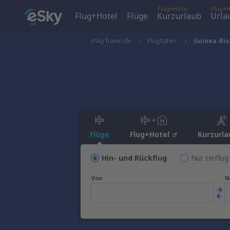
Flug+Hotel
Flug+H
Flug+Hotel
Flüge
Kurzurlaub
Urla
eSkyTravel.de
Flughäfen
Guinea-Bis
Flüge
Flug+Hotel
Kurzurla
Hin- und Rückflug
Nur Hinflug
Von
N