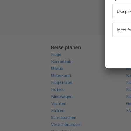
Alle Ih
Reise planen
M
Flüge
Mo
Kurzurlaub
Fl
Urlaub
Fl
Unterkunft
Na
Flug+Hotel
Fl
Hotels
Fl
Mietwagen
Fl
Yachten
Ge
Fähren
FA
Schnäppchen
Versicherungen