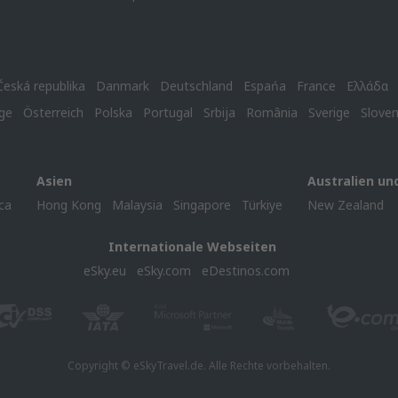
Česká republika
Danmark
Deutschland
Espańa
France
Ελλάδα
ge
Österreich
Polska
Portugal
Srbija
România
Sverige
Slove
Asien
Australien un
ca
Hong Kong
Malaysia
Singapore
Türkiye
New Zealand
Internationale Webseiten
eSky.eu
eSky.com
eDestinos.com
Copyright © eSkyTravel.de. Alle Rechte vorbehalten.