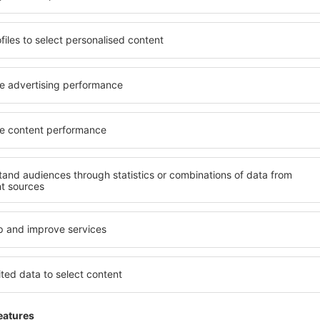
senden Dir nur die besten Schnäppchen – verspro
S
n zu super Preisen im Newsletter.
Ich stimme zu, Marketinginformationen 
mir angegebene E-Mail-Adresse zu erhalten.
reuzen der Newsletter Checkbox und der Auswahl „Speichern”(zusammen), erte
zur Verarbeitung Ihrer persönlichen Daten
 Sie unsere App herunter
anen Sie Ihre Reisen
besten bewertete App in der Kategorie Reisen
 neue Angebote zur Hand