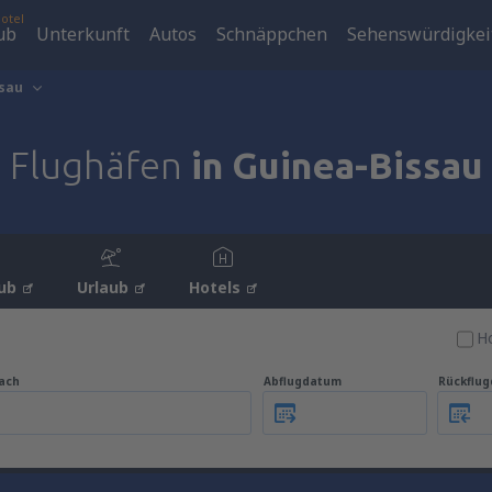
otel
ub
Unterkunft
Autos
Schnäppchen
Sehenswürdigkei
sau
Flughäfen
in Guinea-Bissau
ub
Urlaub
Hotels
Ho
ach
Abflugdatum
Rückflu