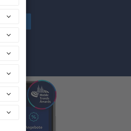
chen!
peichern
von eSky.pl S.A
ilen Sie die