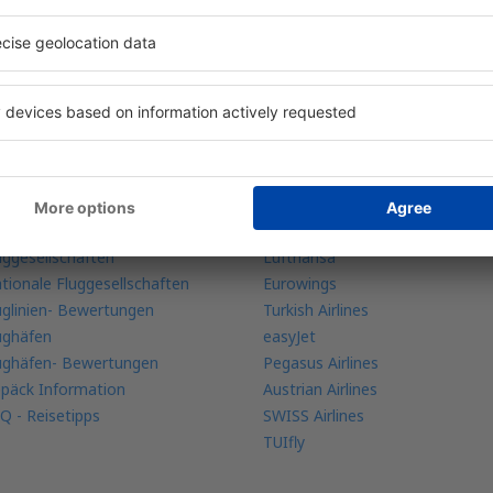
re Buchungen an einem Ort
ehr Infos
Fluggesellschaften
bile app
Ryanair
ugradar
WizzAir
uggesellschaften
Lufthansa
tionale Fluggesellschaften
Eurowings
uglinien- Bewertungen
Turkish Airlines
ughäfen
easyJet
ughäfen- Bewertungen
Pegasus Airlines
päck Information
Austrian Airlines
Q - Reisetipps
SWISS Airlines
TUIfly