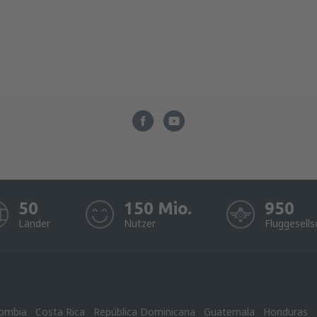
50
150 Mio.
950
Länder
Nutzer
Fluggesells
ombia
Costa Rica
República Dominicana
Guatemala
Honduras