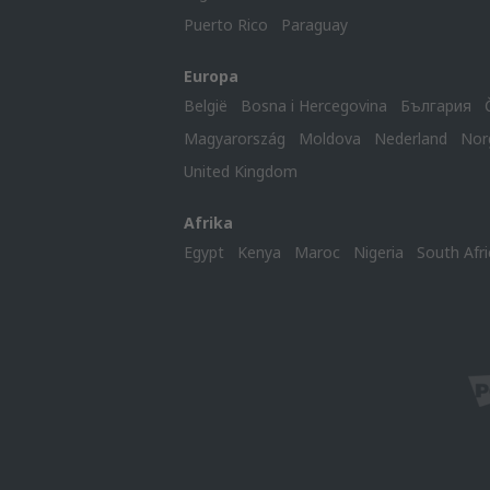
Puerto Rico
Paraguay
Europa
België
Bosna i Hercegovina
България
Magyarország
Moldova
Nederland
Nor
United Kingdom
Afrika
Egypt
Kenya
Maroc
Nigeria
South Afri