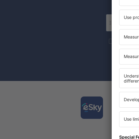
Wir 
Mehr Reise
an die von 
Mit dem Ank
Zustimmung 
Laden
und pl
Die am 
Täglich