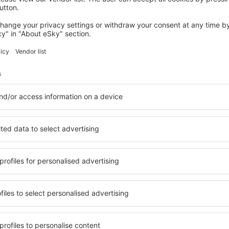
Sparen Sie Zeit und Geld.
Buchen Sie Flug+Hotel a
eSkytravel.de!
Prüfen
etter-Empfänger reisen me
weniger Geld
Flüge, Städtereisen, Urlaub – sichern Sie sich ei
Reiseangebote vor anderen.