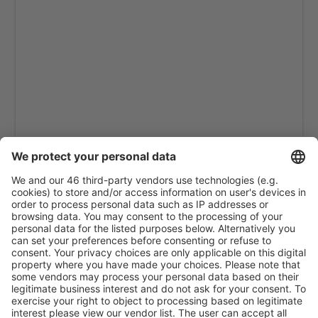
Qaisumah Airport (AQI)
Rafha Airport (RAH)
Sharurah Airport (SHW)
Tabuk
Taif Airport (TIF)
Turaif Airport (TUI)
Wadi al-Dawasir Airport (WAE)
Flughafen al-Wadschh (EJH)
Yanbu Al Bahr Abdul Mohsin bin Abdulaziz (YNB)