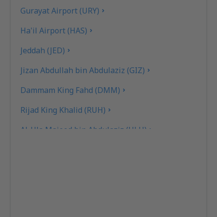
Gurayat Airport (URY)
Ha'il Airport (HAS)
Jeddah (JED)
Jizan Abdullah bin Abdulaziz (GIZ)
Dammam King Fahd (DMM)
Rijad King Khalid (RUH)
Al-Ula Majeed bin Abdulaziz (ULH)
Najran Airport (EAM)
Tabuk
Madinah Prince Mohammad (MED)
Buraidah Nayef bin Abdulaziz (ELQ)