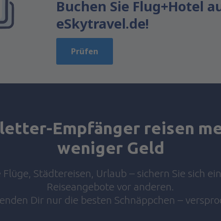
Schöpft das Thema nicht aus
Buchen Sie Flug+Hotel a
Ist zu lang
eSkytravel.de!
Senden
Prüfen
etter-Empfänger reisen me
weniger Geld
Flüge, Städtereisen, Urlaub – sichern Sie sich ei
Reiseangebote vor anderen.
senden Dir nur die besten Schnäppchen – verspro