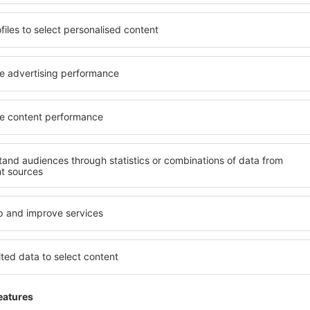
Ihre Buchung teilweise aus Dienstleistungen besteht, die 
nicht unterliegen,
Ihre Buchung zusätzliche Dienstleistungen der Fluggesellsch
unterliegen, gemäß der Geschäftspolitik,
Ihre Buchung zusätzliche Dienstleistungen enthält, deren R
getrennt überprüft wird und darüber hinaus werden die Mittel
Ihre Buchung aus Tickets besteht, die mehrere Passagiere be
Mittel für jeden Passagier getrennt rückerstattet,
nur einige Flüge in Ihrer Buchung annulliert wurden (in der 
getrennten Flugtickets vorhanden waren).
Wann bekommen Sie die Rückerstattung?
Sowohl die Form als auch der Termin der Mittelrückerstattun
Fluggesellschaft
ab, auch wenn die Flugtickets über eSky er
erreichten Anzahl der annullierten Flüge, die aus der Pandemie
Tatsache, dass mehrere Länder in der Welt sog. „Lockdown“ ein
Antwort und Entscheidung der Fluggesellschaft
deutlich ver