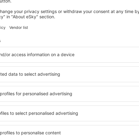
Zusätzlich können die Fluggesellschaften
kein Geld für die 
B. für die Datumänderung oder Reisezieländerung und ebenfall
Flugpassagiere.
Teilweise Rückerstattung
Die Rückerstattung des Ticketpreises kann durch die Fluggesel
kann passieren, dass die Fluggesellschaft
die Mittel für jed
Außerdem können die Fluggesellschaften auf gleiche Art und W
zurückgeben, die zusätzliche Leistungen enthalten
, z. 
Flugplätze im Flugzeug usw. In solchen Fällen wird die Rückerst
getrennt
für das Flugticket und für andere
Dienstleistungen
wurden.
Wann kann man eine niedrigere Rückers
Wenn die
Rückerstattungssumme niedriger ist
, als der G
bedeuten, dass: