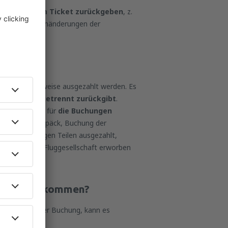
Änderungen im Ticket zurückgeben
, z.
s für die Datenänderungen der
lschaften teilweise ausgezahlt werden. Es
en Passagier getrennt zurückgibt
.
eise das Geld für
die Buchungen
B. gekauftes Gepäck, Buchung der
attung in einigen Teilen ausgezahlt,
, die bei der Fluggesellschaft erworben
tattung bekommen?
esamtpreis Ihrer Buchung, kann es