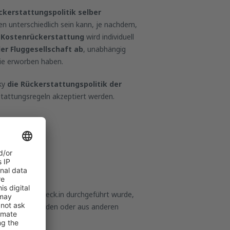
ckerstattungspolitik selber
en unterschiedlich sein kann, je nachdem,
 Kostenrückerstattung
wird individuell
er Fluggesellschaft ab
, unabhängig
inie erworben haben.
Sky
die Rückerstattungspolitik der
tattungsregeln akzeptiert werden.
en hat aber Check.in durchgeführt wurde,
ie gemacht wurden oder aus anderen