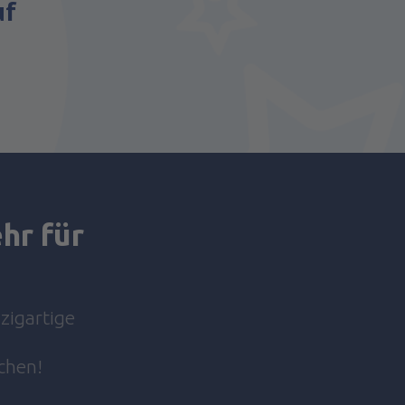
uf
hr für
nzigartige
chen!