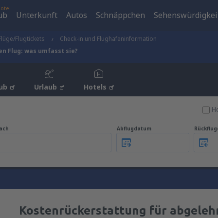
otel
ub
Unterkunft
Autos
Schnäppchen
Sehenswürdigkei
Flüge/Flugtickets
Check-in und Flughafeninformation
n Flug: was umfasst sie?
ub
Urlaub
Hotels
Ho
ach
Abflugdatum
Rückflu
Kostenrückerstattung für abgeleh