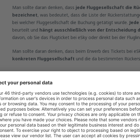
Man sollte daran denken, dass
jede Fluggesellschaft die Rü
bezeichnet
, was bedeutet, dass die Liste der Rückerstattung
bei welcher Fluggesellschaft die Buchung getätigt wurde.
Jede
beurteilt und
hängt ausschließlich von der Entscheidung d
davon, ob Sie das Flugticket bei eSky oder direkt bei der Flugl
Man sollte daran denken, dass beim Erwerb des Tickets bei e
konkreten Fluggesellschaft
und die da bestimmten Rückers
Was umfasst die Rückerstattung nicht?
Die Rückerstattungssumme umfasst in der Regel nicht:
Servicegebühren,
Dienstleistungspakete,
Online-Check-in – im Falle, wenn der Flug nicht stattgefund
andere Zusatzleistungen, die bei eSky erworben wurden, d
Gründen der Rückerstattung nicht unterliegen (AirHelp+).