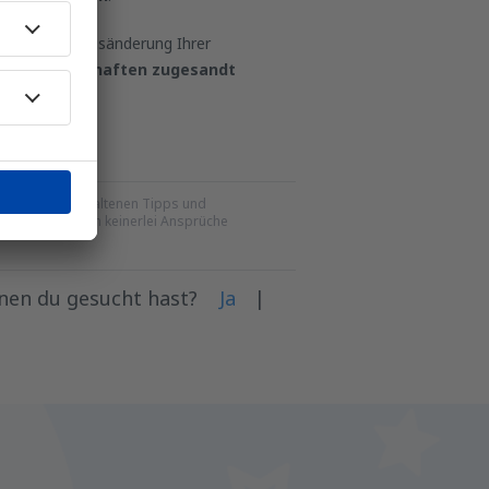
on über Statusänderung Ihrer
 Fluggesellschaften zugesandt
ten Artikeln enthaltenen Tipps und
. Sie begründen keinerlei Ansprüche
enen du gesucht hast?
Ja
|