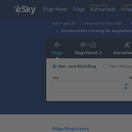
Flug+Hotel
Flug+H
Flug+Hotel
Flüge
Kurzurlaub
Urla
eSkyTravel.de
Hinweise für Reisende
Kostenrückerstattung für abgelehnte
Flüge
Flug+Hotel
Kurzurla
Hin- und Rückflug
Nur Hinflug
Von
N
Flüge/Flugtickets