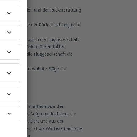
ausgeführt wurden und der Rückerstattung
aft enthält, die der Rückerstattung nicht
ückerstattung durch die Fluggesellschaft
 in ein paar Teilen rückerstattet,
treffen und die Fluggesellschaft die
Situation, wenn erwähnte Flüge auf
g
hängt ausschließlich von der
worben werden. Aufgrund der bisher nie
 COVID-19 resultiert und aus der
geführt haben, ist die Wartezeit auf eine
längert worden
.