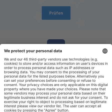
Senden
Prüfen
Laden Sie unsere App herunter
und planen
Sie Ihre Reisen