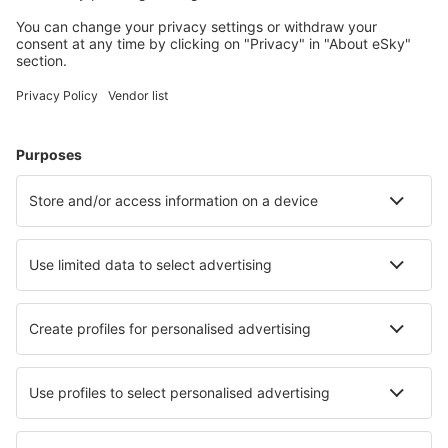
Reise planen
Flüge
Kurzurlaub
Urlaub
Unterkunft
Flug+Hotel
Hotels
Transfers
Sehenswürdigkeiten
Sportveranstaltungen
Mehr Infos
Mobile app
Fluggesellschaften
Ryanair
WizzAir