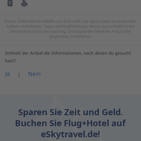
Dieser Artikel wurde mithilfe von KI erstellt. Die darin sowie in verwandten
Artikeln enthaltenen Tipps und Empfehlungen dienen ausschließlich der
Information und Unterstützung. Sie begründen keinerlei Ansprüche
gegenüber {siteName}.
Enthielt der Artikel die Informationen, nach denen du gesucht
hast?
Ja
Nein
|
Meiner Meinung nach ist der Artikel:
Ist unklar
Sparen Sie Zeit und Geld.
Enthält fehlerhafte Informationen
Buchen Sie Flug+Hotel auf
Schöpft das Thema nicht aus
Ist zu lang
eSkytravel.de!