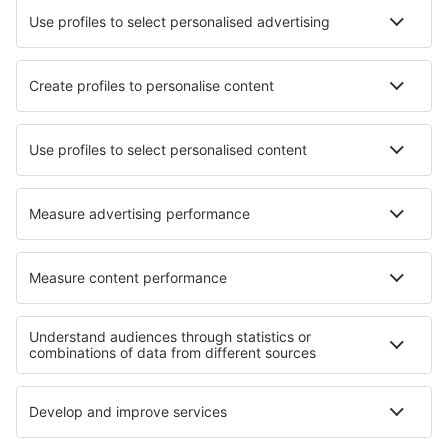
Hotels in Moreton in Marsh
Hotels in Treiso
Hotels in La Foux
Hotels in Saint Paul's
Hotels in San Cataldo
Hotels in Massamá
Hotels in Montemor-o-Velho
Hotels in Aigues-Vives
Die besten Hotels - Regionen
Hotels in Capitol-Reef-Nationalpark
Hotels in Tennessee
Hotels in Grand-Teton-Nationalpark
Hotels auf den Florida Keys
Hotels auf Maui
Hotels auf Bohol
Hotels in Mährische Karst
Hotels in Lahemaa National Park
Hotels in Coahuila