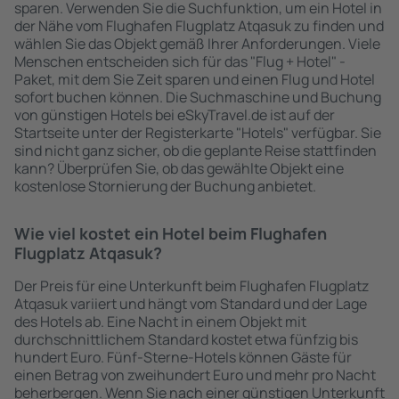
sparen. Verwenden Sie die Suchfunktion, um ein Hotel in
der Nähe vom Flughafen Flugplatz Atqasuk zu finden und
wählen Sie das Objekt gemäß Ihrer Anforderungen. Viele
Menschen entscheiden sich für das "Flug + Hotel" -
Paket, mit dem Sie Zeit sparen und einen Flug und Hotel
sofort buchen können. Die Suchmaschine und Buchung
von günstigen Hotels bei eSkyTravel.de ist auf der
Startseite unter der Registerkarte "Hotels" verfügbar. Sie
sind nicht ganz sicher, ob die geplante Reise stattfinden
kann? Überprüfen Sie, ob das gewählte Objekt eine
kostenlose Stornierung der Buchung anbietet.
Wie viel kostet ein Hotel beim Flughafen
Flugplatz Atqasuk?
Der Preis für eine Unterkunft beim Flughafen Flugplatz
Atqasuk variiert und hängt vom Standard und der Lage
des Hotels ab. Eine Nacht in einem Objekt mit
durchschnittlichem Standard kostet etwa fünfzig bis
hundert Euro. Fünf-Sterne-Hotels können Gäste für
einen Betrag von zweihundert Euro und mehr pro Nacht
beherbergen. Wenn Sie nach einer günstigen Unterkunft