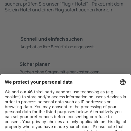
suchen, prüfen Sie unser "Flug + Hotel" - Paket, mit dem
Sie ein Hotel und einen Flug sofort buchen können.
Schnell und einfach suchen
Angebot an Ihre Bedürfnisse angepasst.
Sicher planen
Buchen ohne Sorgen mit einer kostenlosen
Stornierungsoption.
Mehr sparen
Attraktive Preise und Spezialangebote für eingeloggte
Benutzer.
Unterkünfte, die Sie mögen
Wählen Sie aus über 1,3 Millionen Unterkünften: Hotels,