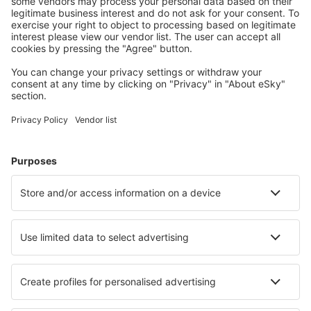
Hütten, Apartments und andere.
Meist gesuchte Hotels von eSky Nutzern
Hotels in USA - Beliebte Städte
Hotels in Panama City Beach
Hotels in Sevierville
Hotels in Davenport
Hotels in Myrtle Beach
Hotels in Kissimmee
Hotels in Chandler
Hotels in Las Vegas
Hotels in Orlando
Hotels in Newark
Hotels in Little River
Die besten Hotels - Städte
Hotels in Peräseinäjoki
Hotels in Costa Paradiso