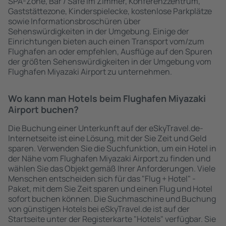
SPA-Zone, Bar / Safe im Zimmer, Konferenzzentrum,
Gaststättezone, Kinderspielecke, kostenlose Parkplätze
sowie Informationsbroschüren über
Sehenswürdigkeiten in der Umgebung. Einige der
Einrichtungen bieten auch einen Transport vom/zum
Flughafen an oder empfehlen, Ausflüge auf den Spuren
der größten Sehenswürdigkeiten in der Umgebung vom
Flughafen Miyazaki Airport zu unternehmen.
Wo kann man Hotels beim Flughafen Miyazaki
Airport buchen?
Die Buchung einer Unterkunft auf der eSkyTravel.de-
Internetseite ist eine Lösung, mit der Sie Zeit und Geld
sparen. Verwenden Sie die Suchfunktion, um ein Hotel in
der Nähe vom Flughafen Miyazaki Airport zu finden und
wählen Sie das Objekt gemäß Ihrer Anforderungen. Viele
Menschen entscheiden sich für das "Flug + Hotel" -
Paket, mit dem Sie Zeit sparen und einen Flug und Hotel
sofort buchen können. Die Suchmaschine und Buchung
von günstigen Hotels bei eSkyTravel.de ist auf der
Startseite unter der Registerkarte "Hotels" verfügbar. Sie