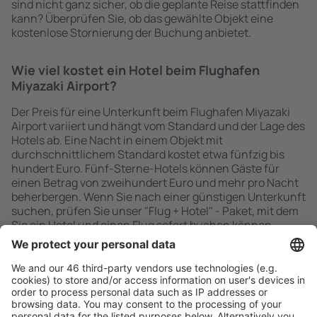
sind nicht ganz sicher, ob die geplante Reise stattfinden
kann? Überprüfen Sie, ob das gewählte Objekt eine
kostenlose Stornierung der Buchung anbietet.
Wie viel kostet ein Hotel beim Flughafen
Miyazaki Airport?
Der Preis für eine Unterkunft beim Flughafen Miyazaki
Airport variiert und hängt vom Standard und der Lage des
Hotels ab. Eine Nacht in einem Objekt mit
durchschnittlichem Standard kostet etwa fünfzig bis
hundert Euro. Fünf-Sterne-Hotels können Gäste für
einen Betrag von zweihundert Euro und mehr pro Nacht
beherbergen. Wenn Sie nach einer günstigen Unterkunft
suchen, prüfen Sie unser "Flug + Hotel" - Paket, mit dem
Sie ein Hotel und einen Flug sofort buchen können.
Schnell und einfach suchen
Angebot an Ihre Bedürfnisse angepasst.