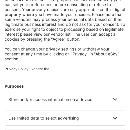
Sicher planen
Buchen ohne Sorgen mit einer kostenlosen
Stornierungsoption.
Mehr sparen
Attraktive Preise und Spezialangebote für eingeloggte
Benutzer.
Unterkünfte, die Sie mögen
Wählen Sie aus über 1,3 Millionen Unterkünften: Hotels,
Hütten, Apartments und andere.
Meist gesuchte Hotels von eSky Nutzern
Hotels in Japan - Beliebte Städte
Hotels in Tokio
Hotels in Sapporo
Hotels in Fukuoka