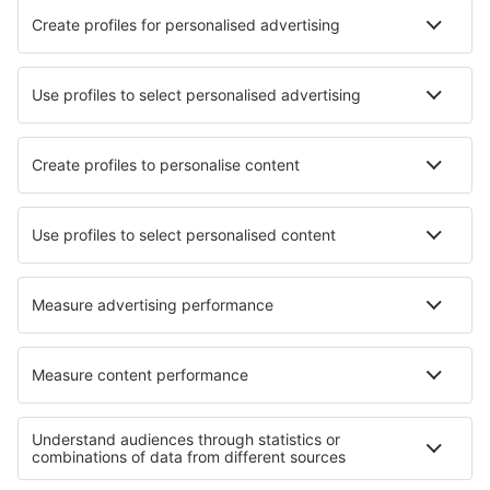
Hotels in Kyoto
Hotels in Osaka
Hotels in Tateshina
Hotels in Shima
Hotels Hirakata
Hotels in Kagoshima
Hotels in Kirishima
Die besten Hotels - Städte
Hotels in Suceava
Hotels in Lakeville
Hotels in Miane
Hotels in Pians
Hotels in Gunten
Hotels in Englewood
Hotels in Carrick-on-Shannon
Hotels in Casalina
Hotels in Onzonilla
Hotels in Gournay-sur-Marne
Die besten Hotels - Regionen
Hotels Okinawa
Hotels in Niagarafälle