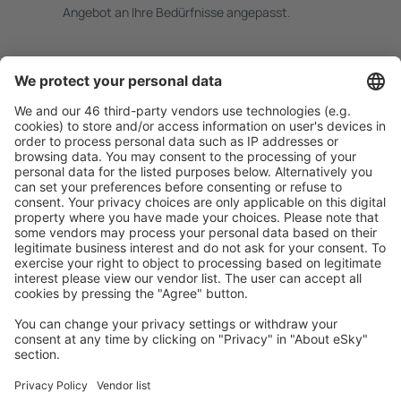
Angebot an Ihre Bedürfnisse angepasst.
Sicher planen
Buchen ohne Sorgen mit einer kostenlosen
Stornierungsoption.
Mehr sparen
Attraktive Preise und Spezialangebote für eingeloggte
Benutzer.
Unterkünfte, die Sie mögen
Wählen Sie aus über 1,3 Millionen Unterkünften: Hotels,
Hütten, Apartments und andere.
Meist gesuchte Unterkünfte von eSky Nutzern
Unterkünfte in Spanien - Beliebte Städte