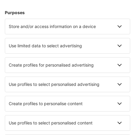
Unterkunft in Malaga
Unterkunft in Marbella
Unterkunft in Barcelona
Unterkunft in Mijas
Unterkunft in Madrid
Unterkunft in Las Palmas
Unterkunft in Ronda
Unterkunft in Maspalomas
Unterkunft in Lloret de Mar
Unterkunft in Santa Pola
Die besten Unterkünfte - Städte
Unterkunft in Mills River
Unterkunft in Thurnham
Unterkunft in Browns Plains
Unterkunft in Kossow
Unterkunft in Frederiksværk
Unterkunft in Lower Coverdale
Unterkunft in Lakka
Unterkunft in Killaloe