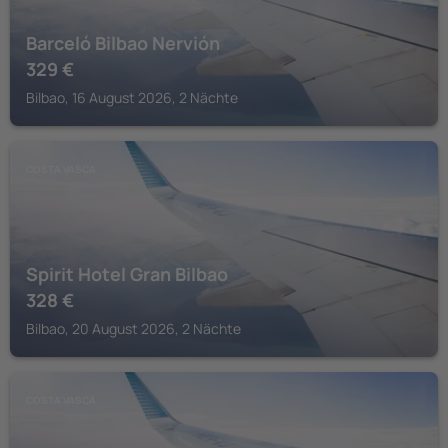
Barceló Bilbao Nervión
329
€
Bilbao, 16 August 2026, 2 Nächte
COSTA VASCA
Spirit Hotel Gran Bilbao
328
€
Bilbao, 20 August 2026, 2 Nächte
COSTA VASCA