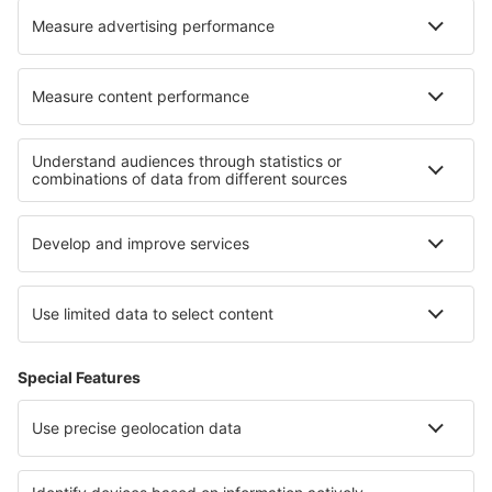
Unterkunft in Grimston
Unterkunft in Saint-Julien
Die besten Unterkünfte - Regionen
Unterkunft auf den Balearen
Unterkunft in Costa del Azahar
Unterkunft in El Hierro
Unterkunft in San Antonio Bay
Unterkunft auf der Pyrenees Mountains
Unterkunft in Nayarit
Unterkunft in Saas-Fee
Unterkunft Vidin province
Unterkunft in Carinthia
Unterkunft in Costa Sur