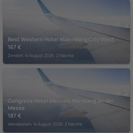
ZIRNDORF
Best Western Hotel Nuernberg City West
167
€
Zirndorf, 14 August 2026, 2 Nächte
WENDELSTEIN
Congress Hotel Mercure Nürnberg an der
Messe
187
€
Wendelstein, 14 August 2026, 2 Nächte