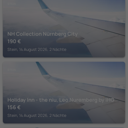
STEIN
NH Collection Nürnberg City
190
€
Stein, 14 August 2026, 2 Nächte
STEIN
Holiday Inn - the niu, Leo Nuremberg by IHG
156
€
Stein, 14 August 2026, 2 Nächte