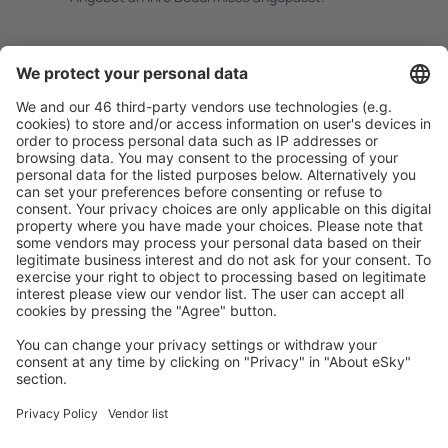
Sicher planen
Buchen ohne Sorgen mit einer kostenlosen
Stornierungsoption.
Mehr sparen
Attraktive Preise und Spezialangebote für eingeloggte
Benutzer.
Unterkünfte, die Sie mögen
Wählen Sie aus über 1,3 Millionen Unterkünften: Hotels,
Hütten, Apartments und andere.
Meist gesuchte Hotels von eSky Nutzern
Hotels in Deutschland - Beliebte Städte
Hotels in Heringsdorf
Hotels in Grömitz