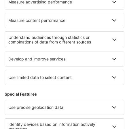
Hotels in Saxony-Anhalt
Hotels im Schwarzwald
Hotels am Bodensee
Hotels im Moseltal
Hotels in Rhineland-Palatinate
Hotels an der Makarska Riviera
Hotels im Podhale und Orava
Hotels in Matrouh
Hotels in Zypern
Hotels auf Mauritius