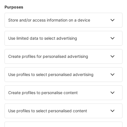
Hotels in Zingst
Hotels in Westerland
Hotels Westerhever
Hotels in Berlin
Hotels in Gelsenkirchen
Hotels in Carolinensiel
Hotels in Laboe
Hotels in Karlsruhe
Die besten Hotels - Städte
Hotels in Skjåk
Hotels in Durham-Sud
Hotels in Polatlı
Hotels in Sineu
Hotels in Prattville
Hotels in Vylkove
Hotels in Vartholomión
Hotels in Ciempozuelos
Hotels in Mogyorod
Hotels Pauli Arbarei
Die besten Hotels - Regionen