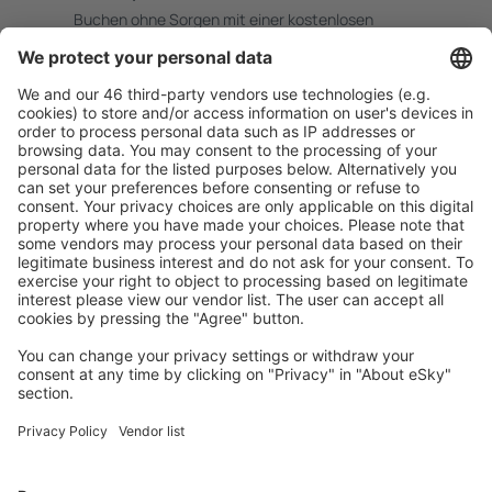
Buchen ohne Sorgen mit einer kostenlosen
Stornierungsoption.
Mehr sparen
Attraktive Preise und Spezialangebote für eingeloggte
Benutzer.
Unterkünfte, die Sie mögen
Wählen Sie aus über 1,3 Millionen Unterkünften: Hotels,
Hütten, Apartments und andere.
Meist gesuchte Unterkünfte von eSky Nutzern
Unterkünfte in Deutschland - Beliebte Städte
Unterkunft in Westerland
Unterkunft Westerhever
Unterkunft in Fehmarn
Unterkunft in Heringsdorf