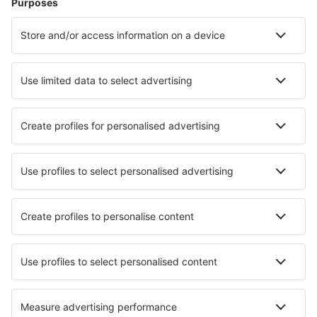
Unterkunft in Zingst
Unterkunft in Potsdam
Unterkunft in Wismar
Unterkunft in Insel Poel
Unterkunft in Konstanz
Unterkunft in Freiburg im Breisgau
Die besten Unterkünfte - Städte
Unterkunft in Samedan
Unterkunft in Brisy
Unterkunft in Chacim
Unterkunft in Saint-Florent
Unterkunft in Santa Rosa
Unterkunft in Frimley
Unterkunft in Ivanka pri Dunaji
Unterkunft in Guasca
Unterkunft in Lumbres
Unterkunft in Réville
Die besten Unterkünfte - Regionen