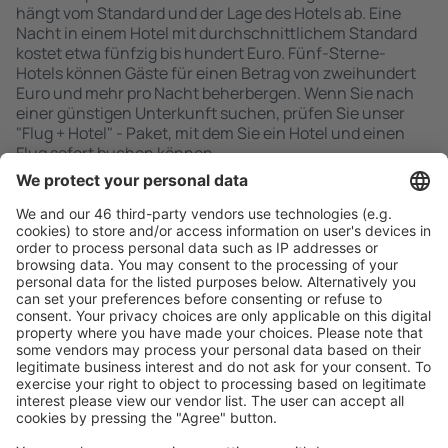
hängt vom Standard und der Lage des Hotels ab. Eine
Nacht in einem Hotel mit durchschnittlichem Standard
kostet etwa fünfzig bis hundert Euro. Fünf-Sterne-
Hotels können Gäste für einen Betrag von zweihundert
Euro und mehr pro Nacht beherbergen. Wenn Sie nach
einer günstigen Unterkunft suchen, prüfen Sie unser
"Flug + Hotel" - Paket, mit dem Sie ein Hotel und einen
Flug sofort buchen können.
Schnell und einfach suchen
Angebot an Ihre Bedürfnisse angepasst.
Sicher planen
Buchen ohne Sorgen mit einer kostenlosen
Stornierungsoption.
Mehr sparen