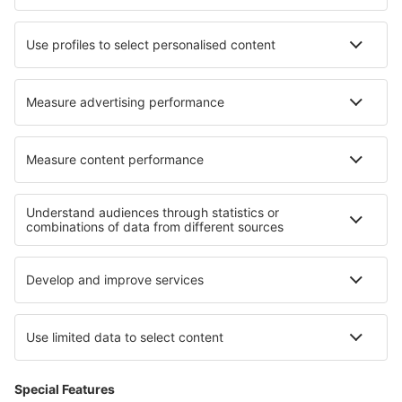
Die besten Hotels - Städte
Hotels in Shrewsbury
Hotels in Sainte-Marie-du-Bois
Hotels in Jhunjhunu
Hotels Lerryn
Hotels Landsbro
Hotels in Marquay
Hotels in Gura Humorului
Hotels in Eupen
Hotels in Kastéllion
Hotels in Siviri
Die besten Hotels - Regionen
Hotels am Millstätter See
Hotels in Nayarit
Hotels in Costa da Morte
Hotels in Karkonosze Mountains (Poland)
Hotels in Opolskie