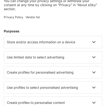
Attraktive Preise und Spezialangebote für eingeloggte
Benutzer.
Unterkünfte, die Sie mögen
Wählen Sie aus über 1,3 Millionen Unterkünften: Hotels,
Hütten, Apartments und andere.
Meist gesuchte Hotels von eSky-Nutzern
Hotels in China - Beliebte Städte
Hotels in Peking
Hotels in Shenzhen
Hotels in Chengdu
Hotels in Guangzhou
Hotels in Shanghai
Hotels in Datong
Hotels in Zhangjiajie
Hotels in Yichang
Hotels in Beihai
Hotels in Foshan