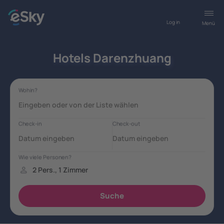
Log in
Menü
Hotels Darenzhuang