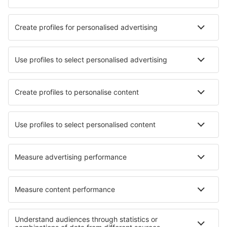
Hotels in Saalfelden am Steinernen Meer
Die besten Hotels - Städte
Hotels in Emsbüren
Hotels in Chambourcy
Hotels in Issum
Hotels in La Valle
Hotels in Svetlyy Yar
Hotels in Appoigny
Hotels in Hattstedtermarsch
Hotels in Ban Plai Laem
Hotels in Käylä
Hotels in Mula
Die besten Hotels - Regionen
Hotels in Alpbach
Hotels in Nassfeld - Pressegersee
Hotels in Katschberg / Rennweg
Hotels in Gastein
Hotels am Faaker See
Hotels in Boa Vista