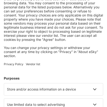
Mehr sparen
Attraktive Preise und Spezialangebote für eingeloggte
Benutzer.
Unterkünfte, die Sie mögen
Wählen Sie aus über 1,3 Millionen Unterkünften: Hotels,
Hütten, Apartments und andere.
Meist gesuchte Hotels von eSky-Nutzern
Hotels in Österreich - Beliebte Städte
Hotels in Wien
Hotels in Schladming
Hotels in Zell am See
Hotels in Graz
Hotels in Solden
Hotels in Rauris
Hotels in Leutschach
Hotels in Schiefling am See
Hotels in Oberried