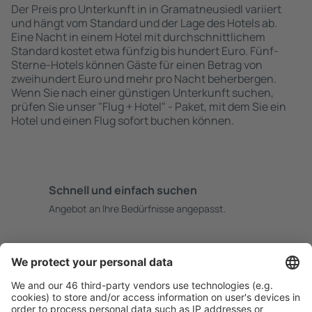
Der Preis pro Unterkunft in in Gramatneusiedl variiert
und hängt vom Standard und der Lage des Hotels ab.
Eine Nacht in einem Hotel mit durchschnittlichem
Standard kostet etwa fünfzig bis hundert Euro. Fünf-
Sterne-Hotels können Gäste für einen Betrag von
zweihundert Euro und mehr pro Nacht beherbergen.
Wenn Sie nach einer günstigen Unterkunft suchen,
prüfen Sie unser "Flug + Hotel" - Paket, mit dem Sie ein
Hotel und einen Flug sofort buchen können.
Schnell und einfach suchen
Angebot an Ihre Bedürfnisse angepasst.
Sicher planen
Buchen ohne Sorgen mit einer kostenlosen
Stornierungsoption.