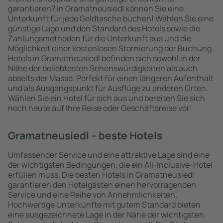
garantieren? in Gramatneusiedl können Sie eine
Unterkunft für jede Geldtasche buchen! Wählen Sie eine
günstige Lage und den Standard des Hotels sowie die
Zahlungsmethoden für die Unterkunft aus und die
Möglichkeit einer kostenlosen Stornierung der Buchung.
Hotels in Gramatneusiedl befinden sich sowohl in der
Nähe der beliebtesten Sehenswürdigkeiten als auch
abseits der Masse. Perfekt für einen längeren Aufenthalt
und als Ausgangspunkt für Ausflüge zu anderen Orten.
Wählen Sie ein Hotel für sich aus und bereiten Sie sich
noch heute auf Ihre Reise oder Geschäftsreise vor!
Gramatneusiedl – beste Hotels
Umfassender Service und eine attraktive Lage sind eine
der wichtigsten Bedingungen, die ein All-Inclusive-Hotel
erfüllen muss. Die besten Hotels in Gramatneusiedl
garantieren den Hotelgästen einen hervorragenden
Service und eine Reihe von Annehmlichkeiten.
Hochwertige Unterkünfte mit gutem Standard bieten
eine ausgezeichnete Lage in der Nähe der wichtigsten