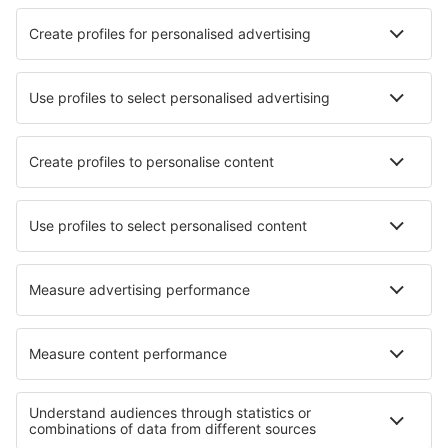
Hotels in Kaunertal
Die besten Hotels - Städte
Hotels in Die Barakke
Hotels in Chavagnac
Hotels in Panjin
Hotels Poboleda
Hotels in Bad Friedrichshall
Hotels in Santa Maria de la Alameda
Hotels in Maruggio
Hotels in Hopetoun
Hotels in Brugnera
Hotels in Feurs
Die besten Hotels - Regionen
Hotels in Bad Aussee
Hotels am Weissensee
Hotels im Stubaital
Hotels am Attersee
Hotels in Obertauern
Hotels in La Amistad International Park