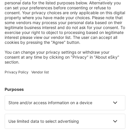
Attraktive Preise und Spezialangebote für eingeloggte
Benutzer.
Unterkünfte, die Sie mögen
Wählen Sie aus über 1,3 Millionen Unterkünften: Hotels,
Hütten, Apartments und andere.
Meist gesuchte Hotels von eSky-Nutzern
Hotels in Österreich - Beliebte Städte
Hotels in Solden
Hotels in Wien
Hotels in Zell am See
Hotels in Schladming
Hotels in Graz
Hotels in Finkenberg
Hotels in Sankt Leonhard im Pitztal
Hotels in Scheffau am Wilden Kaiser
Hotels in Faistenau