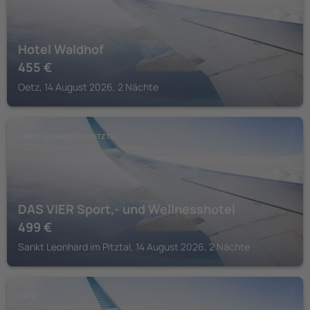
Hotel Waldhof
455
€
Oetz, 14 August 2026, 2 Nächte
SANKT LEONHARD IM PITZTAL
DAS VIER Sport,- und Wellnesshotel
499
€
Sankt Leonhard im Pitztal, 14 August 2026, 2 Nächte
OETZ