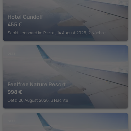
Hotel Gundolf
455
€
Sankt Leonhard im Pitztal, 14 August 2026, 2 Nächte
OETZ
Feelfree Nature Resort
998
€
Oetz, 20 August 2026, 3 Nächte
OETZ