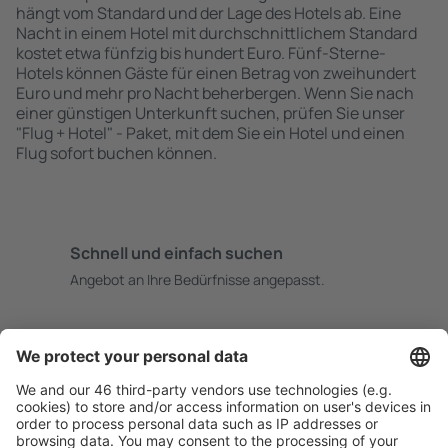
hängt vom Standard und der Lage des Hotels ab. Eine
Nacht in einem Hotel mit durchschnittlichem Standard
kostet etwa fünfzig bis hundert Euro. Fünf-Sterne-
Hotels können Gäste für einen Betrag von zweihundert
Euro und mehr pro Nacht beherbergen. Wenn Sie nach
einer günstigen Unterkunft suchen, prüfen Sie unser
"Flug + Hotel" - Paket, mit dem Sie ein Hotel und einen
Flug sofort buchen können.
Schnell und einfach suchen
Angebot an Ihre Bedürfnisse angepasst.
Sicher planen
Buchen ohne Sorgen mit einer kostenlosen
Stornierungsoption.
Mehr sparen