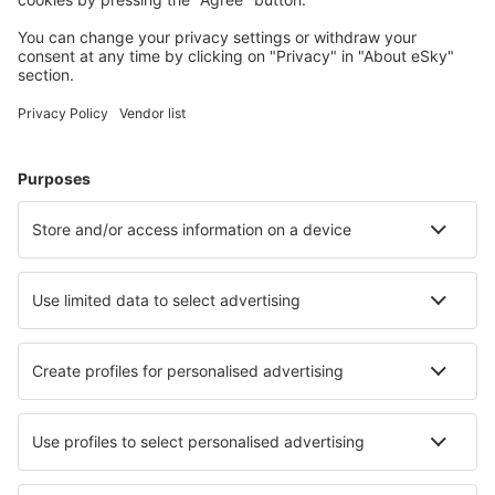
Wählen Sie aus über 1,3 Millionen Unterkünften: Hotels,
Hütten, Apartments und andere.
Meist gesuchte Hotels von eSky-Nutzern
Hotels in Belgien - Beliebte Städte
Hotels in Brüssel
Hotels in Middelkerke
Hotels in Nieuwpoort
Hotels in Koksijde
Hotels in Ostende
Hotels in Somme-Leuze
Hotels in Maarkedal
Hotels in Zwalm
Hotels in Genk
Hotels in Bouillon
Die besten Hotels - Städte
Hotels in Baishan
Hotels in Playa Blanca