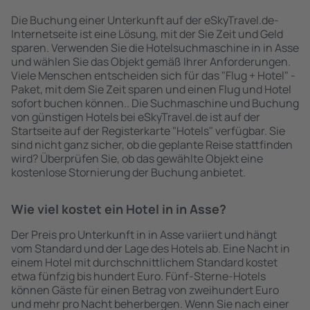
Die Buchung einer Unterkunft auf der eSkyTravel.de-
Internetseite ist eine Lösung, mit der Sie Zeit und Geld
sparen. Verwenden Sie die Hotelsuchmaschine in in Asse
und wählen Sie das Objekt gemäß Ihrer Anforderungen.
Viele Menschen entscheiden sich für das "Flug + Hotel" -
Paket, mit dem Sie Zeit sparen und einen Flug und Hotel
sofort buchen können.. Die Suchmaschine und Buchung
von günstigen Hotels bei eSkyTravel.de ist auf der
Startseite auf der Registerkarte "Hotels" verfügbar. Sie
sind nicht ganz sicher, ob die geplante Reise stattfinden
wird? Überprüfen Sie, ob das gewählte Objekt eine
kostenlose Stornierung der Buchung anbietet.
Wie viel kostet ein Hotel in in Asse?
Der Preis pro Unterkunft in in Asse variiert und hängt
vom Standard und der Lage des Hotels ab. Eine Nacht in
einem Hotel mit durchschnittlichem Standard kostet
etwa fünfzig bis hundert Euro. Fünf-Sterne-Hotels
können Gäste für einen Betrag von zweihundert Euro
und mehr pro Nacht beherbergen. Wenn Sie nach einer