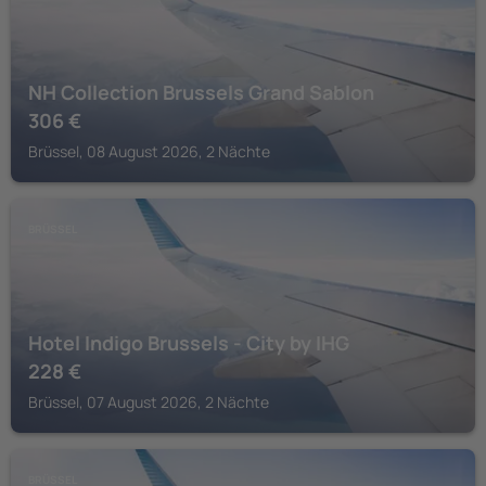
NH Collection Brussels Grand Sablon
306
€
Brüssel, 08 August 2026, 2 Nächte
BRÜSSEL
Hotel Indigo Brussels - City by IHG
228
€
Brüssel, 07 August 2026, 2 Nächte
BRÜSSEL