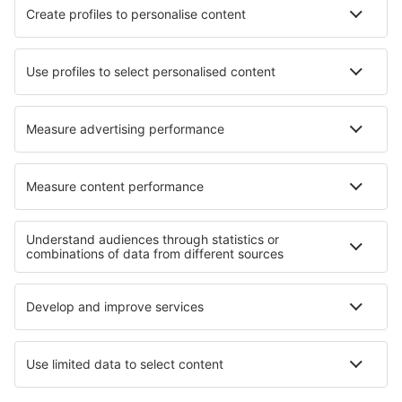
Hotels in Engadine
Hotels in Gersdorf an der Feistritz
Hotels in Lieusaint
Hotels in Veliko Turnovo
Hotels in Dillingen an der Saar
Hotels in Dreznik Grad
Hotels Rauamelur
Hotels in Gaanderen
Die besten Hotels - Regionen
Hotels in Flanders
Hotels in Belgien
Hotels in Bad Mittendorf
Hotels in Roztocze
Hotels in Nationalpark Călimani
Hotels auf Chrudimsko - Hlinecko
Hotels im Aostatal