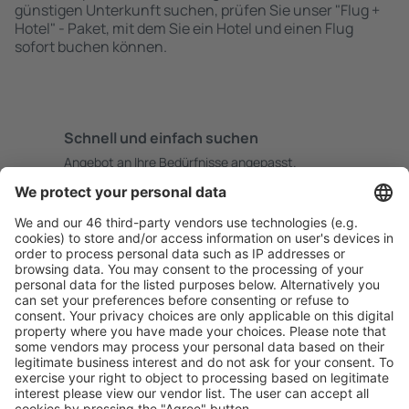
günstigen Unterkunft suchen, prüfen Sie unser "Flug +
Hotel" - Paket, mit dem Sie ein Hotel und einen Flug
sofort buchen können.
Schnell und einfach suchen
Angebot an Ihre Bedürfnisse angepasst.
Sicher planen
Buchen ohne Sorgen mit einer kostenlosen
Stornierungsoption.
Mehr sparen
Attraktive Preise und Spezialangebote für eingeloggte
Benutzer.
Unterkünfte, die Sie mögen