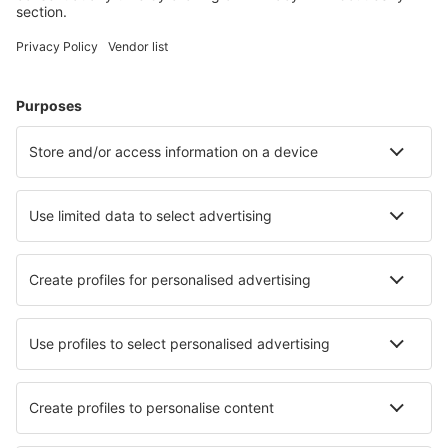
Unterkünfte in der Türkei - Beliebte Städte
Unterkunft in Kaş
Unterkunft in Istanbul
Unterkunft in Antalya
Unterkunft in Bodrum
Unterkunft in Fethiye
Unterkunft Ihsaniye
Unterkunft in Adalar
Unterkunft in Ortahisar
Unterkunft in Çamlıhemşin
Unterkunft in Kahramanmaraş
Die besten Unterkünfte - Städte
Unterkunft in Biskupiec k. Iławy
Unterkunft Tarnowo
Unterkunft in Schönengrund
Unterkunft in Arenales del Sol
Unterkunft in Motu Ome
Unterkunft in Hardy
Unterkunft Yawata
Unterkunft Cedrillas