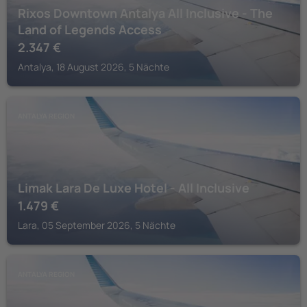
Rixos Downtown Antalya All Inclusive - The
Land of Legends Access
2.347
€
Antalya, 18 August 2026, 5 Nächte
ANTALYA REGION
Limak Lara De Luxe Hotel - All Inclusive
1.479
€
Lara, 05 September 2026, 5 Nächte
ANTALYA REGION