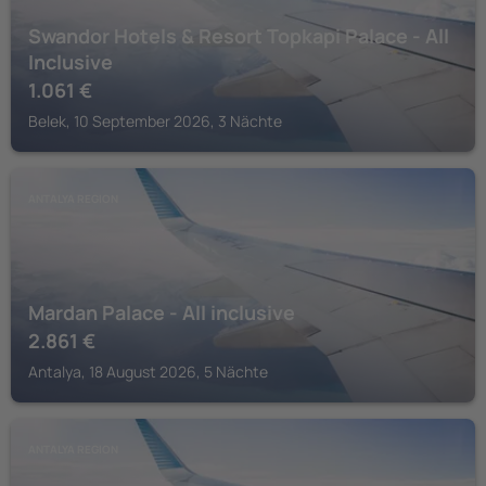
Swandor Hotels & Resort Topkapi Palace - All
Inclusive
1.061
€
Belek, 10 September 2026, 3 Nächte
ANTALYA REGION
Mardan Palace - All inclusive
2.861
€
Antalya, 18 August 2026, 5 Nächte
ANTALYA REGION