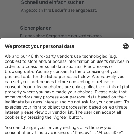
Schnell und einfach suchen
Angebot an Ihre Bedürfnisse angepasst.
Sicher planen
Buchen ohne Sorgen mit einer kostenlosen
Stornierungsoption.
Mehr sparen
Attraktive Preise und Spezialangebote für eingeloggte
Benutzer.
Unterkünfte, die Sie mögen
Wählen Sie aus über 1,3 Millionen Unterkünften: Hotels,
Hütten, Apartments und andere.
Meist gesuchte Unterkünfte von eSky Nutzern