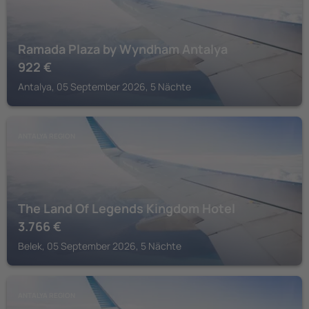
Ramada Plaza by Wyndham Antalya
922
€
Antalya, 05 September 2026, 5 Nächte
ANTALYA REGION
The Land Of Legends Kingdom Hotel
3.766
€
Belek, 05 September 2026, 5 Nächte
ANTALYA REGION