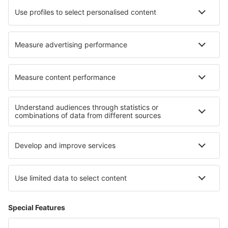
Unterkunft Gouladane
Unterkunft in Porto Cesareo
Die besten Unterkünfte - Regionen
Unterkunft in Bodrum
Unterkunft in Datca
Unterkunft in Kappadokien
Unterkunft an der Türkischen Riviera
Unterkunft an der Ägäischen Riviera
Unterkunft in Brac Island
Unterkunft im Jasper-Nationalpark
Unterkunft in Huatulco
Unterkunft in Cesar
Unterkunft im Olympic-Nationalpark