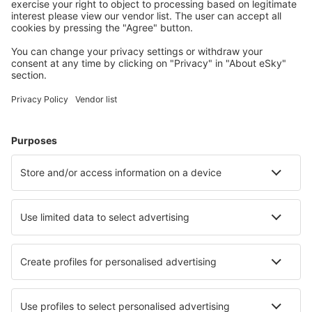
Unterkünfte, die Sie mögen
Wählen Sie aus über 1,3 Millionen Unterkünften: Hotels,
Hütten, Apartments und andere.
Meist gesuchte Hotels von eSky-Nutzern
Hotels in Brasilien - Beliebte Städte
Hotels in Belem
Hotels in Rio de Janeiro
Hotels in Florianopolis
Hotels in Sao Paulo
Hotels in Cabo Frio
Hotels in Itajaí
Hotels in Guaruja
Hotels in Tamandare
Hotels in Bento Goncalves
Hotels in Saquarema
Die besten Hotels - Städte