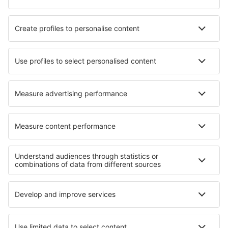
Hotels in Mytishchi
Hotels in Nottuln
Hotels in Yvorne
Hotels in Carratraca
Hotels in Pouzilhac
Hotels in Zaratan
Hotels in Uralsk
Hotels in Pontenure
Hotels in Kormend
Hotels in Kirchberg
Die besten Hotels - Regionen
Hotels auf Copacabana
Hotels in Fernando de Noronha
Hotels in Florianopolis
Hotels in Ipanema
Hotels in Praia do Forte
Hotels in Kreis Bihor
Hotels in Friuli-Venezia Giulia
Hotels auf der Central Anatolia
Hotels in Guanacaste
Hotels auf Fuerteventura