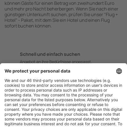
können Gäste für einen Betrag von zweihundert Euro
und mehr pro Nacht beherbergen. Wenn Sie nach einer
günstigen Unterkunft suchen, prüfen Sie unser "Flug +
Hotel" - Paket, mit dem Sie ein Hotel und einen Flug
sofort buchen können.
Schnell und einfach suchen
Angebot an Ihre Bedürfnisse angepasst.
Sicher planen
Buchen ohne Sorgen mit einer kostenlosen
Stornierungsoption.
Mehr sparen
Attraktive Preise und Spezialangebote für eingeloggte
Benutzer.