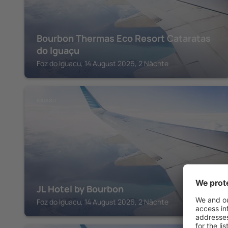
Bourbon Thermas Eco Resort Cataratas
do Iguaçu
Foz do Iguacu, 14 August 2026, 2 Nächte
IGUASU
JL Hotel by Bourbon
Foz do Iguacu, 14 August 2026, 2 Nächte