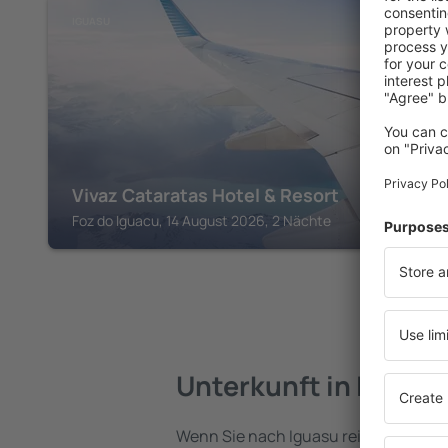
IGUASU
Vivaz Cataratas Hotel & Resort
Foz do Iguacu, 14 August 2026, 2 Nächte
Unterkunft in Iguasu
Wenn Sie nach Iguasu reisen, finden 