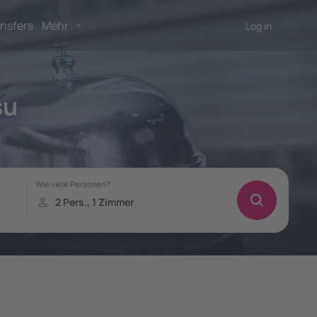
nsfers
Mehr
Log in
su
!