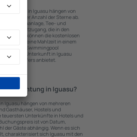
nterkünften in Iguasu hängen von
jekts und der Anzahl der Sterne ab.
Balkon, Klimaanlage, Tee- und
und Internetzugang, die in den
d. Besucher können die kostenlosen
t benutzen, eine Mahlzeit in einem
ein Hotel mit Swimmingpool
tzlich eine Unterkunft in Iguasu
ghafentransfers anbietet.
e Übernachtung in Iguasu?
 in Iguasu hängen von mehreren
sind Gasthäuser, Hostels und
 teuersten Unterkünfte in Hotels und
Buchungspreis ist von Datum,
l der Gäste abhängig. Wenn es sich
 charakterisiert sich Iguasu mit den