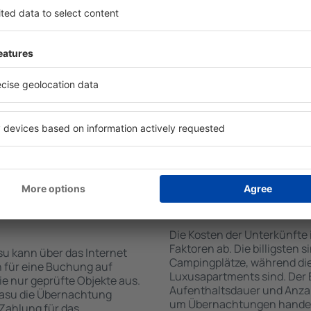
on der Suchmaschine nach
Die Annehmlichkeiten bei U
Check-In- und Check-Out-
der Art des ausgewählten Ob
hl der Anzahl der
Gäste nutzen Küchenzeile, 
, welche Unterkünfte in
Kaffeezubehör, Handtücher 
er Unterkunft wird durch
Unterkünften verfügbar sin
die Anzahl der Sterne, die
Parkplätze an der Unterkunf
zum Zentrum und die
Restaurant bestellen oder 
erleichtert. Dadurch
auswählen. Sie können zusä
ine Unterkunft in Iguasu in
buchen, die den Gästen Flu
nen je nach Bedarf eine
it dem Flug buchen.
te in Iguasu
Wie viel kostet ein
Die Kosten der Unterkünfte
Faktoren ab. Die billigsten 
su kann über das Internet
Campingplätze, während die
 für eine Buchung auf
Luxusapartments sind. Der 
e nur geprüfte Objekte aus.
Aufenthaltsdauer und Anzah
uasu die Übernachtung
um Übernachtungen handelt,
 Zahlung für das