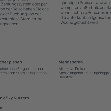
günstigen Preisen rund um 
s Zahlungssystem oder per
wenigsten außerhalb der Sa
 von der Reise haben Sie das
wenn mehrere Personen in
ng der Buchung von der
die Unterkunft in Iguasu fü
e kostenlose Stornierung
Woche gebucht wird.
 angegeben.
cher planen
Mehr sparen
chen ohne Sorgen mit einer
Attraktive Preise und
stenlosen Stornierungsoption.
Spezialangebote für eingeloggte
Benutzer.
n eSky Nutzern
te