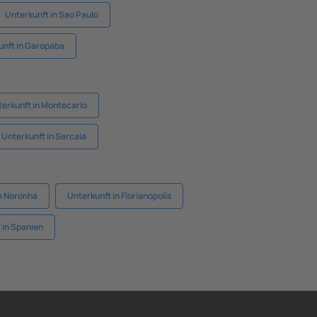
Unterkunft in Sao Paulo
unft in Garopaba
erkunft in Montecarlo
Unterkunft in Sercaia
e Noronha
Unterkunft in Florianopolis
 in Spanien