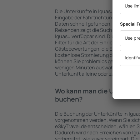
Die Unterkünfte in Iguasu werden v
Eingabe der Fahrtrichtung und der 
Daten schnell gefunden. Nach Auswa
Reisenden zeigt die Suchmaschine an
Iguasu verfügbar sind. Die Auswahl d
Filter für die Art der Einrichtung und 
Gästebewertungen, die Entfernung 
kostenlose Stornierung der Buchung 
können Sie problemlos ganz einfach e
wenigen Minuten auswählen. Sie kön
Unterkunft alleine oder zusammen m
Wo kann man die Unterkünf
buchen?
Die Buchung der Unterkünfte in Igua
vorgenommen werden. Wenn Sie sich
eSkyTravel.de entscheiden, wählen Si
Dadurch wird nach Erreichen von Ig
vorbereitet, wie zuvor vereinbart. Die