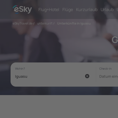
Flug+Hotel
Flüge
Kurzurlaub
Urlaub
eSkyTravel.de
/
unterkunft
/
Unterkünfte in Iguasu
G