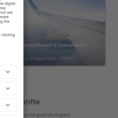
IGUASU
Grand Carimã Resort & Convention
Center
Foz do Iguacu, 14 August 2026, 2 Nächte
 Unterkünfte
 umfassen ein umfangreiches Angebot