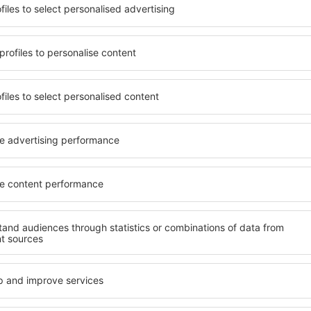
terschiedlichen
von vielen Objekten für Alle
umige und komfortabel
und Gruppen. Die Besucher 
len Annehmlichkeiten und
Pensionen übernachten, die
er, wo sie während einer
sich im Zentrum von Iguasu
n können. Die Unterkünfte
die Nähe zu Mietwagen, öffe
 auch in der Nähe des
Geschäften, Service- und Fr
Stadtteilen oder Regionen
einer guten Erholung.
ne Unterkunft in Iguasu in
Ihren weiteren Vorhaben.
Wenn Sie an Luxusunterkünft
breites Angebot für Sie. An
ft in Iguasu gibt die
alles, was Sie während Ihre
rreichen des Ziels nach der
benötigen. Die Unterkunft i
inem Hotel, einer Wohnung
Einrichtungen für Behindert
ende suchen zu müssen.
für Reisende zusammen mit
Besuch von Iguasu und Ihre
tmosphäre verlaufen.
fte in Iguasu
Welche Annehmlichke
Unterkünften in Igu