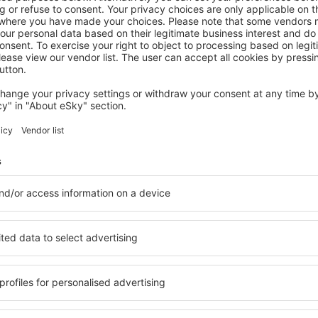
IGUASU
Viale Cataratas Hotel
Foz do Iguacu, 14 August 2026, 2 Nächte
Mehr Angebote prüfen in Iguasu
Iguasu – beste
Sie Unterkünfte für jede
Die Unterkünfte in Iguasu