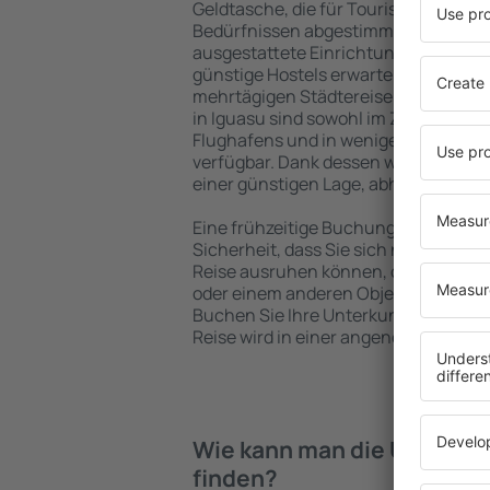
Geldtasche, die für Touristen mit un
Bedürfnissen abgestimmt sind. Gerä
ausgestattete Einrichtungen mit vie
günstige Hostels erwarten die Besuch
mehrtägigen Städtereise übernachte
in Iguasu sind sowohl im Zentrum als
Flughafens und in weniger beliebten 
verfügbar. Dank dessen wählen Sie ei
einer günstigen Lage, abhängig von 
Eine frühzeitige Buchung der Unterkun
Sicherheit, dass Sie sich nach dem E
Reise ausruhen können, ohne nach e
oder einem anderen Objekt für Reis
Buchen Sie Ihre Unterkunft vor dem 
Reise wird in einer angenehmeren A
Wie kann man die Unterkün
finden?