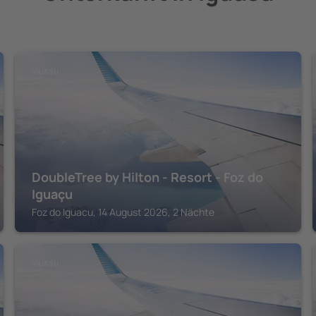
IGUASU
DoubleTree by Hilton - Resort - Foz do
Iguaçu
Foz do Iguacu, 14 August 2026, 2 Nächte
IGUASU