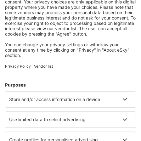
Attraktive Preise und Spezialangebote für eingeloggte
Benutzer.
Unterkünfte, die Sie mögen
Wählen Sie aus über 1,3 Millionen Unterkünften: Hotels,
Hütten, Apartments und andere.
Meist gesuchte Hotels von eSky-Nutzern
Hotels in Kanada - Beliebte Städte
Hotels in Montreal
Hotels in Vancouver
Hotels in Toronto
Hotels in Edmonton (AB)
Hotels in Calgary
Hotels in Moose Jaw
Hotels in Tobermory
Hotels in Thorold