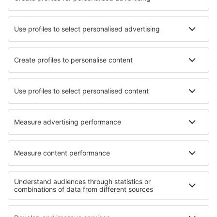
Hotels in Saint Zenon
Hotels in Lethbridge
Die besten Hotels - Städte
Hotels in Bellosguardo
Hotels Loubejac
Hotels in Huergas
Hotels in Termas del Arapey
Hotels in Komagane
Hotels in Pressath
Hotels in Bautino
Hotels in Avin
Hotels in Penk
Hotels in Juliaca
Die besten Hotels - Regionen
Hotels im Banff-Nationalpark
Hotels auf Prinz-Edward-Insel
Hotels im Jasper-Nationalpark
Hotels auf Mauritius
Hotels auf Chiloé
Hotels in Corcovado National Park