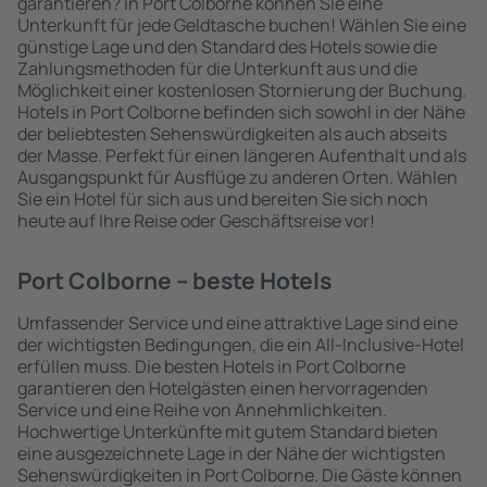
garantieren? in Port Colborne können Sie eine
Unterkunft für jede Geldtasche buchen! Wählen Sie eine
günstige Lage und den Standard des Hotels sowie die
Zahlungsmethoden für die Unterkunft aus und die
Möglichkeit einer kostenlosen Stornierung der Buchung.
Hotels in Port Colborne befinden sich sowohl in der Nähe
der beliebtesten Sehenswürdigkeiten als auch abseits
der Masse. Perfekt für einen längeren Aufenthalt und als
Ausgangspunkt für Ausflüge zu anderen Orten. Wählen
Sie ein Hotel für sich aus und bereiten Sie sich noch
heute auf Ihre Reise oder Geschäftsreise vor!
Port Colborne – beste Hotels
Umfassender Service und eine attraktive Lage sind eine
der wichtigsten Bedingungen, die ein All-Inclusive-Hotel
erfüllen muss. Die besten Hotels in Port Colborne
garantieren den Hotelgästen einen hervorragenden
Service und eine Reihe von Annehmlichkeiten.
Hochwertige Unterkünfte mit gutem Standard bieten
eine ausgezeichnete Lage in der Nähe der wichtigsten
Sehenswürdigkeiten in Port Colborne. Die Gäste können