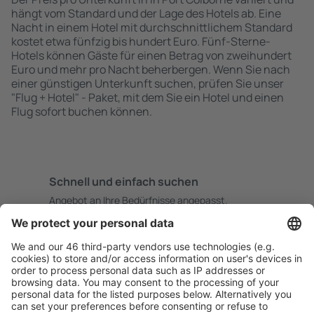
hängt vom Standard und der Lage des Hotels ab. Eine
Nacht in einem Hotel mit durchschnittlichem Standard
kostet etwa fünfzig bis hundert Euro. Fünf-Sterne-
Hotels können Gäste für einen Betrag von zweihundert
Euro und mehr pro Nacht beherbergen. Wenn Sie nach
einer günstigen Unterkunft suchen, prüfen Sie unser
"Flug + Hotel" - Paket, mit dem Sie ein Hotel und einen
Flug sofort buchen können.
Schnell und einfach suchen
Angebot an Ihre Bedürfnisse angepasst.
Sicher planen
Buchen ohne Sorgen mit einer kostenlosen
Stornierungsoption.
Mehr sparen