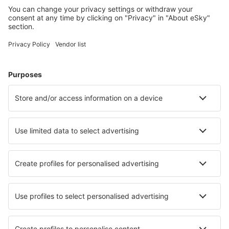
Meist gesuchte Unterkünfte von eSky Nutzern
Unterkünfte in Italien - Beliebte Städte
Unterkunft in Rom
Unterkunft in Neapel
Unterkunft in Mailand
Unterkunft in Palermo
Unterkunft in Florenz
Unterkunft in Modica
Unterkunft in Capannori
Unterkunft in San Benedetto del Tronto
Unterkunft in Arco
Unterkunft in Budoni
Die besten Unterkünfte - Städte
Unterkunft in Chak Phong
Unterkunft in The Vines
Unterkunft in White Sands
Unterkunft in Matehuala