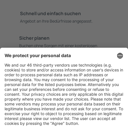
Schnell und einfach suchen
Angebot an Ihre Bedürfnisse angepasst.
Sicher planen
Buchen ohne Sorgen mit einer kostenlosen
Stornierungsoption.
Mehr sparen
Attraktive Preise und Spezialangebote für eingeloggte
Benutzer.
Unterkünfte, die Sie mögen
Wählen Sie aus über 1,3 Millionen Unterkünften: Hotels,
Hütten, Apartments und andere.