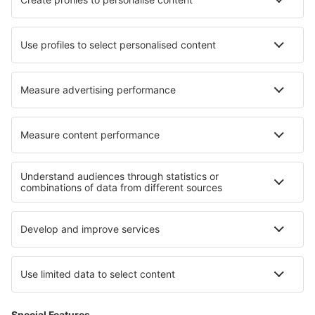
Unterkunft in Sterling
Unterkunft in Colmenar
Unterkunft in Bärnau
Unterkunft in Mayaguana
Unterkunft in Lédenon
Unterkunft in Annot
Die besten Unterkünfte - Regionen
Unterkunft in Gröden
Unterkunft in Apulien
Unterkunft in Italy - sun and beach
Unterkunft beim Gardasee
Unterkunft in Val di Sole
Unterkunft auf der Central Anatolia
Unterkunft in Vysocina
Unterkunft in Serbien
Unterkunft in Costa Vasca
Unterkunft im Heiligkreuzgebirge