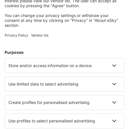
Wählen Sie aus über 1,3 Millionen Unterkünften: Hotels,
Hütten, Apartments und andere.
Meist gesuchte Hotels von eSky-Nutzern
Hotels in der Schweiz - Beliebte Städte
Hotels in Lugano
Hotels in Zermatt
Hotels in Zürich
Hotels in Nendaz
Hotels in Grindelwald
Hotels in Churwalden
Hotels in Vira
Hotels in Arosa
Hotels in Evolène
Hotels in Ernen
Die besten Hotels - Städte
Hotels in Edenvale
Hotels in Mathis