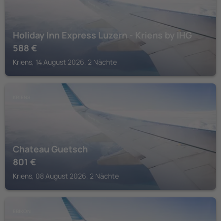
Holiday Inn Express Luzern - Kriens by IHG
588
€
Kriens, 14 August 2026, 2 Nächte
KRIENS
Chateau Guetsch
801
€
Kriens, 08 August 2026, 2 Nächte
EBIKON