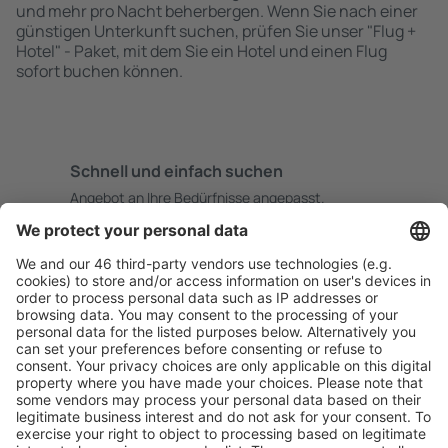
und mehr pro Nacht beherbergen. Wenn Sie nach einer
günstigen Unterkunft suchen, prüfen Sie unser "Flug +
Hotel" - Paket, mit dem Sie ein Hotel und einen Flug
sofort buchen können.
Schnell und einfach suchen
Angebot an Ihre Bedürfnisse angepasst.
Sicher planen
Buchen ohne Sorgen mit einer kostenlosen
Stornierungsoption.
Mehr sparen
Attraktive Preise und Spezialangebote für eingeloggte
Benutzer.
Unterkünfte, die Sie mögen