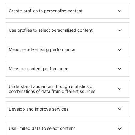
Hotels in Chapareillan
Hotels in Oranienbaum-Wörlitz
Hotels Blidsberg
Hotels in Beaufort
Hotels Peski
Hotels in Campan
Hotels in Parsberg
Hotels in Montmain
Die besten Hotels - Regionen
Hotels in Zermatt
Hotels in Davos-Klosters
Hotels in Saas-Fee
Hotels in St. Moritz
Hotels in Jungfrau
Hotels in Saxony
Hotels in Langkawi
Hotels in Antioquia
Hotels in der Grand Canyon Region
Hotels in San Antonio Bay