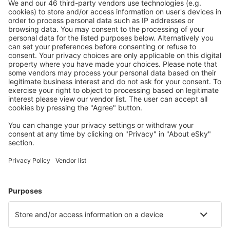
Mehr sparen
Attraktive Preise und Spezialangebote für eingeloggte
Benutzer.
Unterkünfte, die Sie mögen
Wählen Sie aus über 1,3 Millionen Unterkünften: Hotels,
Hütten, Apartments und andere.
Meist gesuchte Hotels von eSky-Nutzern
Hotels in Deutschland - Beliebte Städte
Hotels in Grömitz
Hotels in Zingst
Hotels in Westerland
Hotels Westerhever
Hotels in Heringsdorf
Hotels in Willingen
Hotels in Büsum
Hotels in Insel Poel