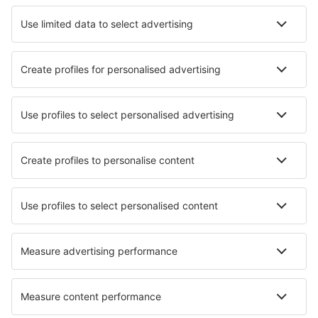
Hotels in Vollerwiek
Hotels in Überlingen
Die besten Hotels - Städte
Hotels in Tongging
Hotels in Corcova
Hotels in Nové Veselí
Hotels in Navasfrias
Hotels in Wapse
Hotels in Axamer Lizum
Hotels in Balsareny
Hotels in Ayguetinte
Hotels Vrabtsite
Hotels in Oullins
Die besten Hotels - Regionen
Hotels im Moseltal
Hotels in Rhineland-Palatinate
Hotels auf Sylt
Hotels am Bodensee