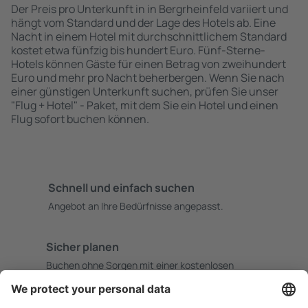
Der Preis pro Unterkunft in in Bergrheinfeld variiert und
hängt vom Standard und der Lage des Hotels ab. Eine
Nacht in einem Hotel mit durchschnittlichem Standard
kostet etwa fünfzig bis hundert Euro. Fünf-Sterne-
Hotels können Gäste für einen Betrag von zweihundert
Euro und mehr pro Nacht beherbergen. Wenn Sie nach
einer günstigen Unterkunft suchen, prüfen Sie unser
"Flug + Hotel" - Paket, mit dem Sie ein Hotel und einen
Flug sofort buchen können.
Schnell und einfach suchen
Angebot an Ihre Bedürfnisse angepasst.
Sicher planen
Buchen ohne Sorgen mit einer kostenlosen
Stornierungsoption.