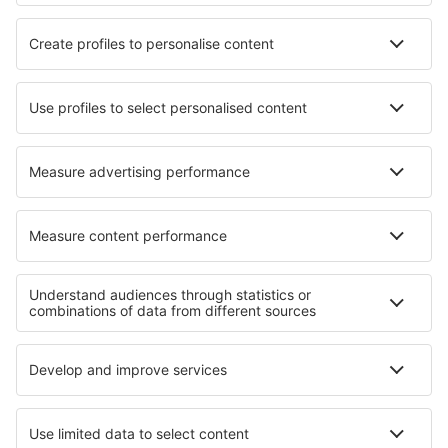
Hotels in Sanluri
Hotels in Ezulwini
Hotels in Ringsend
Hotels in Pniewy
Hotels in Rossignol
Hotels in Ravenswoud
Hotels in Larouche
Hotels in Cheriton Bishop
Die besten Hotels - Regionen
Hotels in der Fränkischen Schweiz
Hotels im Zugspitzregion
Hotels in Oberstdorf
Hotels im Erzgebirge
Hotels auf der Mecklenburger Seenplatte
Hotels auf Isergebirge
Hotels in Lesser Poland
Hotels in Sohag
Hotels in Faiyum
Hotels auf Bali