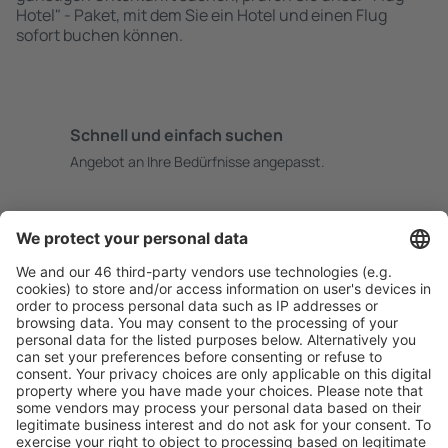
Hotel" - Paket, mit dem Sie ein Hotel und einen Flug
sofort buchen können.
Schnell und einfach suchen
Angebot an Ihre Bedürfnisse angepasst.
Sicher planen
Buchen ohne Sorgen mit einer kostenlosen
Stornierungsoption.
Mehr sparen
Attraktive Preise und Spezialangebote für eingeloggte
Benutzer.
Unterkünfte, die Sie mögen
Wählen Sie aus über 1,3 Millionen Unterkünften: Hotels,