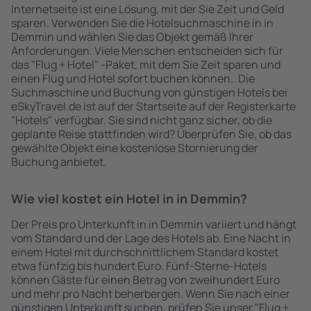
Internetseite ist eine Lösung, mit der Sie Zeit und Geld
sparen. Verwenden Sie die Hotelsuchmaschine in in
Demmin und wählen Sie das Objekt gemäß Ihrer
Anforderungen. Viele Menschen entscheiden sich für
das "Flug + Hotel" -Paket, mit dem Sie Zeit sparen und
einen Flug und Hotel sofort buchen können.. Die
Suchmaschine und Buchung von günstigen Hotels bei
eSkyTravel.de ist auf der Startseite auf der Registerkarte
"Hotels" verfügbar. Sie sind nicht ganz sicher, ob die
geplante Reise stattfinden wird? Überprüfen Sie, ob das
gewählte Objekt eine kostenlose Stornierung der
Buchung anbietet.
Wie viel kostet ein Hotel in in Demmin?
Der Preis pro Unterkunft in in Demmin variiert und hängt
vom Standard und der Lage des Hotels ab. Eine Nacht in
einem Hotel mit durchschnittlichem Standard kostet
etwa fünfzig bis hundert Euro. Fünf-Sterne-Hotels
können Gäste für einen Betrag von zweihundert Euro
und mehr pro Nacht beherbergen. Wenn Sie nach einer
günstigen Unterkunft suchen, prüfen Sie unser "Flug +