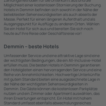
Zahlungsmethoden für die Unterkunft aus und die
Möglichkeit einer kostenlosen Stornierung der Buchung.
Hotels in Demmin befinden sich sowohl in der Nähe der
beliebtesten Sehenswürdigkeiten als auch abseits der
Masse. Perfekt für einen längeren Aufenthalt und als
Ausgangspunkt für Ausflüge zu anderen Orten. Wählen
Sie ein Hotel für sich aus und bereiten Sie sich noch
heute auf Ihre Reise oder Geschäftsreise vor!
Demmin – beste Hotels
Umfassender Service und eine attraktive Lage sind eine
der wichtigsten Bedingungen, die ein All-Inclusive-Hotel
erfüllen muss. Die besten Hotels in Demmin garantieren
den Hotelgästen einen hervorragenden Service und eine
Reihe von Annehmlichkeiten. Hochwertige Unterkünfte
mit gutem Standard bieten eine ausgezeichnete Lage in
der Nähe der wichtigsten Sehenswürdigkeiten in
Demmin. Die Gäste können die kostenlosen Parkplätze
nutzen und ein Zimmer oder Apartment auswählen, das
ihren Erwartungen entspricht. Ein Hotel mit hohem
Standard umfasst ebenfalls abwechslungsreiches