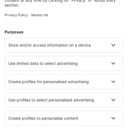
Unterkunft in Grömitz
Unterkunft in Dassow
Unterkunft in Immenstaad am Bodensee
Unterkunft in Börgerende-Rethwisch
Unterkunft in Breege
Unterkunft in Stralsund
Die besten Unterkünfte - Städte
Unterkunft in Sant Marti d'Empuries
Unterkunft in Watchet
Unterkunft in Boca Chica
Unterkunft in Heřmanice
Unterkunft in Bystré
Unterkunft in Hitzkirch
Unterkunft in Hillsboro
Unterkunft in Charleston
Unterkunft in Klomnice
Unterkunft in Yuanmou