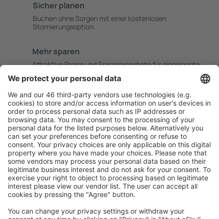
Sicher planen
Buchen ohne Sorgen mit einer kostenlosen
Stornierungsoption.
Mehr sparen
Attraktive Preise und Spezialangebote für eingeloggte
Benutzer.
Unterkünfte, die Sie mögen
Wählen Sie aus über 1,3 Millionen Unterkünften: Hotels,
Hütten, Apartments und andere.
Meist gesuchte Unterkünfte von eSky Nutzern
Unterkünfte in Deutschland - Beliebte Städte
Unterkunft in Heringsdorf
Unterkunft Westerhever
Unterkunft in Westerland
Unterkunft in Zingst