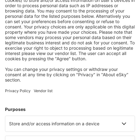
Mehr sparen
Attraktive Preise und Spezialangebote für eingeloggte
Benutzer.
Unterkünfte, die Sie mögen
Wählen Sie aus über 1,3 Millionen Unterkünften: Hotels,
Hütten, Apartments und andere.
Meist gesuchte Hotels von eSky-Nutzern
Hotels in Deutschland - Beliebte Städte
Hotels in Grömitz
Hotels in Westerland
Hotels in Heringsdorf
Hotels Westerhever
Hotels in Zingst
Hotels in Sagard
Hotels in Nordstrand