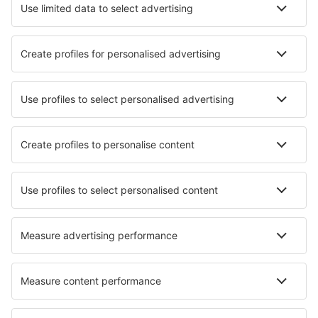
Hotels in Heidelberg
Hotels in Halle (Saale)
Hotels in Oberhausen
Die besten Hotels - Städte
Hotels in Torreilles
Hotels in Villanova di Camposampiero
Hotels in Stepanakert
Hotels in Lieusaint
Hotels in Novomikhaylovskiy
Hotels in Zhuzhou
Hotels in Profondeville
Hotels in New Carrollton
Hotels in Wallendbeen
Hotels in Saint-Martin-du-Mont
Die besten Hotels - Regionen
Hotels in Bavaria
Hotels auf Usedom
Hotels im Erzgebirge
Hotels in Saxony-Anhalt