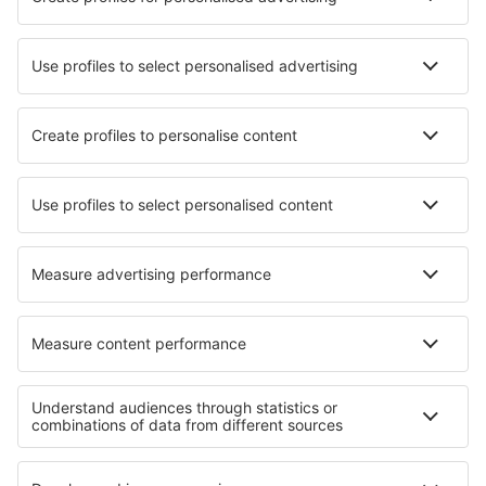
Unterkunft in Hastings-on-Hudson
Unterkunft in Bruay La Buissiere
Unterkunft in Issenheim
Unterkunft in Roisan
Unterkunft in Radvaň nad Dunajom
Unterkunft in Curtain Bluff
Unterkunft in Chester-le-Street
Unterkunft in Hempnall
Die besten Unterkünfte - Regionen
Unterkunft in Bavaria
Unterkunft in Rhineland-Palatinate
Unterkunft in Allgäu
Unterkunft in den Bayerischen Alpen
Unterkunft im Erzgebirge
Unterkunft in California
Unterkunft in Nicaragua
Unterkunft in Nationalpark Roztocze
Unterkunft in Rondane-Nationalpark