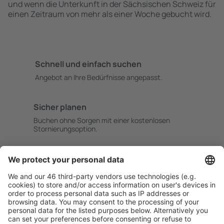
und wenn die Unterkunft in der Sächsischen Schweiz für
einen Zeitraum von mehr als einer Woche gebucht wird.
Schnell und einfach suchen
Angebot an Ihre Bedürfnisse angepasst.
Sicher planen
Buchen ohne Sorgen mit einer kostenlosen
Stornierungsoption.
Mehr sparen
Attraktive Preise und Spezialangebote für eingeloggte
Benutzer.
Unterkünfte, die Sie mögen
Wählen Sie aus über 1,3 Millionen Unterkünften: Hotels,
Hütten, Apartments und andere.