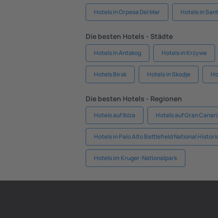
Hotels in Orpesa Del Mar
Hotels in San
Die besten Hotels - Städte
Hotels in Antskog
Hotels in Krzywe
Hotels Birsk
Hotels in Skodje
Ho
Die besten Hotels - Regionen
Hotels auf Ibiza
Hotels auf Gran Canar
Hotels in Palo Alto Battlefield National Histori
Hotels im Kruger-Nationalpark