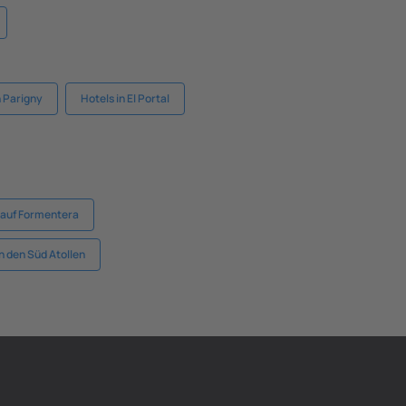
n Parigny
Hotels in El Portal
 auf Formentera
in den Süd Atollen