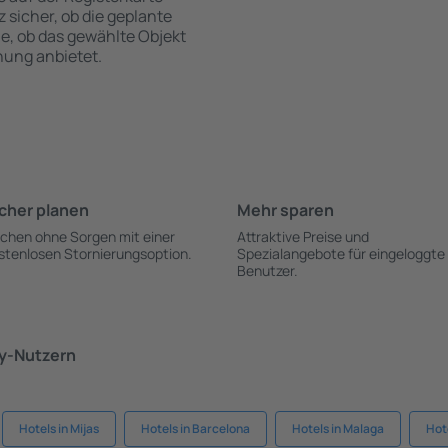
z sicher, ob die geplante
ie, ob das gewählte Objekt
hung anbietet.
cher planen
Mehr sparen
chen ohne Sorgen mit einer
Attraktive Preise und
stenlosen Stornierungsoption.
Spezialangebote für eingeloggte
Benutzer.
ky-Nutzern
Hotels in Mijas
Hotels in Barcelona
Hotels in Malaga
Hot