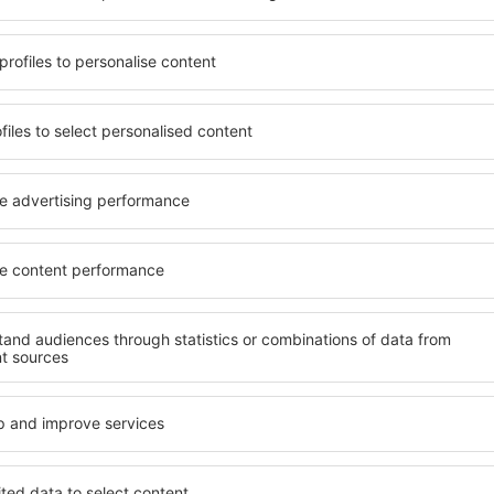
t, die seinen Erwartungen
wichtigsten Bedingungen, di
l mit hohem Standard und
muss. Die besten Hotels in 
els aus, die eine intime
Hotelgästen einen hervorra
e garantieren? in Cala Bona
Annehmlichkeiten. Hochwer
 Geldtasche buchen! Wählen
Standard bieten eine ausge
ard des Hotels sowie die
wichtigsten Sehenswürdigke
 aus und die Möglichkeit
die kostenlosen Parkplätze
uchung. Hotels in Cala Bona
Apartment auswählen, das i
 beliebtesten
Hotel mit hohem Standard u
der Masse. Perfekt für
abwechslungsreiches Menü,
usgangspunkt für Ausflüge
Attraktionen für Kinder. Di
el für sich aus und bereiten
eine hervorragende Lösung 
er Geschäftsreise vor!
die geschäftlich reisen ode
organisieren möchten.
in Cala Bona finden?
Welche Annehmlichke
in Cala Bona finden
Bona zu finden, ist die
für Unterkünfte. Eine
Hotels in in Cala Bona sind