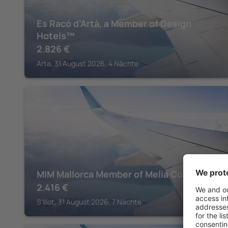
Es Racó d’Artà, a Member of Design
Hotels™
2.826
€
Arta, 31 August 2026, 4 Nächte
S'ILLOT
MIM Mallorca Member of Meliá Collection
2.416
€
S'Illot, 31 August 2026, 7 Nächte