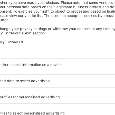
CALA RATJADA
Welikehotel Triton Beach
287
€
Cala Ratjada, 28 August 2026, 2 Nächte
Mehr Hotels ansehen in Cala Bona
Cala Bona – bes
ige Unterkunftsbasis, in der
Umfassender Service und ein