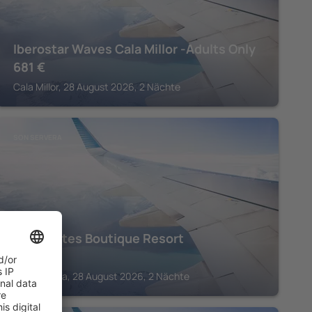
Iberostar Waves Cala Millor -Adults Only
681
€
Cala Millor, 28 August 2026, 2 Nächte
SON SERVERA
Pula Suites Boutique Resort
459
€
Son Servera, 28 August 2026, 2 Nächte