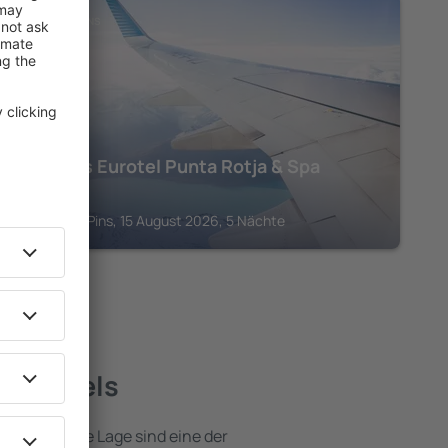
COSTA DES PINS
Hipotels Eurotel Punta Rotja & Spa
1.363
€
Costa des Pins, 15 August 2026, 5 Nächte
te Hotels
e attraktive Lage sind eine der