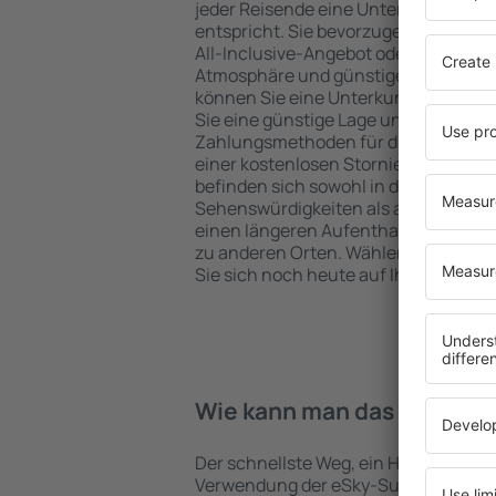
jeder Reisende eine Unterkunft finde
entspricht. Sie bevorzugen ein Hote
All-Inclusive-Angebot oder wählen Hot
Atmosphäre und günstige Unterkünft
können Sie eine Unterkunft für jede
Sie eine günstige Lage und den Stand
Zahlungsmethoden für die Unterkunft
einer kostenlosen Stornierung der B
befinden sich sowohl in der Nähe der
Sehenswürdigkeiten als auch abseits 
einen längeren Aufenthalt und als A
zu anderen Orten. Wählen Sie ein Hot
Sie sich noch heute auf Ihre Reise od
Wie kann man das Hotel in 
Der schnellste Weg, ein Hotel in Cala 
Verwendung der eSky-Suchmaschine 