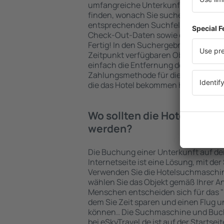
umfangreiche Unterkunftsbasis garan
finden, wonach Sie suchen. Geben Sie
entsprechenden Suchfelder ein, wähl
Check-Out-Daten sowie die Anzahl d
Fertig! In den Suchergebnissen wer
Zeitpunkt verfügbaren Objekte angez
einfach die Entfernung des Hotels v
Zahlungsmethode für die Unterkunft 
die das Hotel bekommen hat, überprü
Wo sollten die Hotels in in
werden?
Die Buchung einer Unterkunft auf de
Internetseite ist eine Lösung, mit der
Verwenden Sie die Hotelsuchmaschin
wählen Sie das Objekt gemäß Ihrer A
Menschen entscheiden sich für das "F
dem Sie Zeit sparen und einen Flug u
können.. Die Suchmaschine und Buc
bei eSkyTravel.de ist auf der Startsei