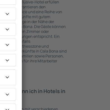
e ein All-Inclusive-Hotel erfüllen
Cala Bona garantieren den
genden Service und eine Reihe von
tige Unterkünfte mit gutem
zeichnete Lage in der Nähe der
iten in Cala Bona. Die Gäste können
 nutzen und ein Zimmer oder
hren Erwartungen entspricht. Ein
mfasst ebenfalls
 SPA oder Fitnesszone und
e besten Unterkünfte in Cala Bona sind
für Paare, Familien sowie Personen,
r Schulungen für ihre Mitarbeiter
iten kann ich in Hotels in
?
 Einrichtungen mit verschiedenen