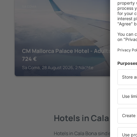
SA COMA
CM Mallorca Palace Hotel - Adults Only
724
€
Sa Coma, 28 August 2026, 2 Nächte
Hotels in Cala Bona
Hotels in Cala Bona sind eine vielfält