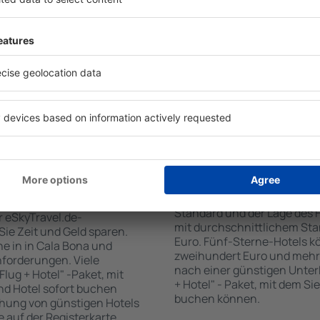
tiert, dass Sie gerade das
Standards sowie Annehmlich
 den Reiseort in die
sind . Zu den beliebtesten
en Sie die Check-In- und
SPA-Zone, Bar / Safe im Zi
er Gäste und Zimmer aus.
Kinderspielecke, kostenlose
den die zum angegebenen
Informationsbroschüren üb
eigt. Sie können ganz
Umgebung. Einige der Einri
om Zentrum, die
Transport vom/zum Flughaf
oder die Anzahl der Sterne,
den Spuren der größten Seh
fen.
unternehmen.
 Cala Bona gebucht
Wie viel kostet ein H
Der Preis pro Unterkunft in 
Standard und der Lage des H
r eSkyTravel.de-
mit durchschnittlichem Stan
 Sie Zeit und Geld sparen.
Euro. Fünf-Sterne-Hotels k
e in in Cala Bona und
zweihundert Euro und mehr
nforderungen. Viele
nach einer günstigen Unter
lug + Hotel" -Paket, mit
+ Hotel" - Paket, mit dem Si
nd Hotel sofort buchen
buchen können.
hung von günstigen Hotels
te auf der Registerkarte