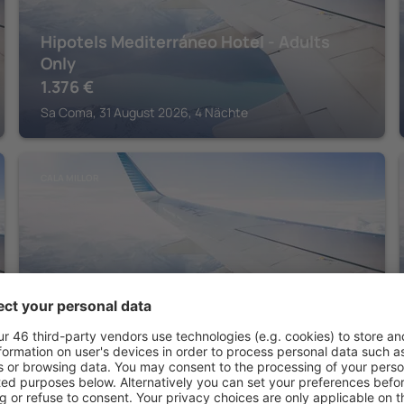
Hipotels Mediterráneo Hotel - Adults
Only
1.376
€
Sa Coma, 31 August 2026, 4 Nächte
CALA MILLOR
Hipotels Hipocampo Palace & Spa
1.543
€
Cala Millor, 31 August 2026, 4 Nächte