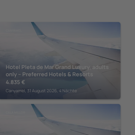
CANYAMEL
Hotel Pleta de Mar Grand Luxury, adults
only – Preferred Hotels & Resorts
4.835
€
Canyamel, 31 August 2026, 4 Nächte
CALA MILLOR