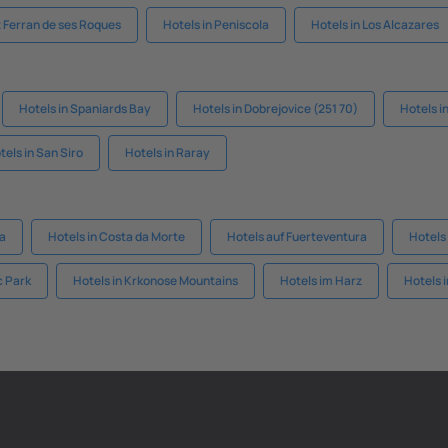
t Ferran de ses Roques
Hotels in Peniscola
Hotels in Los Alcazares
Hotels in Spaniards Bay
Hotels in Dobrejovice (251 70)
Hotels i
tels in San Siro
Hotels in Raray
ia
Hotels in Costa da Morte
Hotels auf Fuerteventura
Hotels
c Park
Hotels in Krkonose Mountains
Hotels im Harz
Hotels 