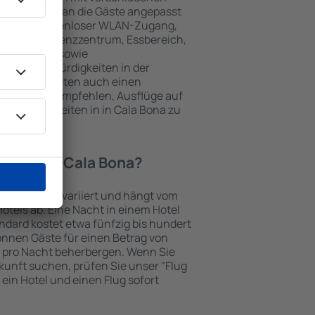
keiten, die an die Gäste angepasst
 gehören kostenloser WLAN-Zugang,
mmer, Konferenzzentrum, Essbereich,
 Parkplätze sowie
er Sehenswürdigkeiten in der
chtungen bieten auch einen
en an oder empfehlen, Ausflüge auf
enswürdigkeiten in in Cala Bona zu
otel in in Cala Bona?
in Cala Bona variiert und hängt vom
otels ab. Eine Nacht in einem Hotel
dard kostet etwa fünfzig bis hundert
önnen Gäste für einen Betrag von
 pro Nacht beherbergen. Wenn Sie
kunft suchen, prüfen Sie unser "Flug
e ein Hotel und einen Flug sofort